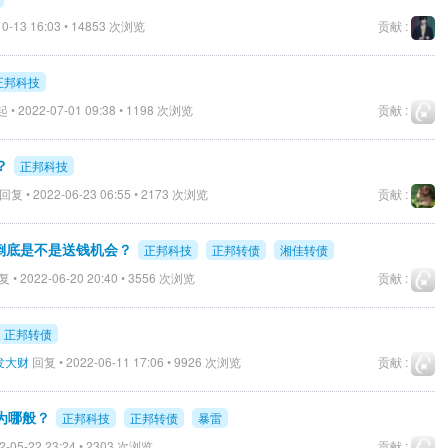
0-13 16:03 • 14853 次浏览
贡献 :
正邦科技
 • 2022-07-01 09:38 • 1198 次浏览
贡献 :
？
正邦科技
回复 • 2022-06-23 06:55 • 2173 次浏览
贡献 :
，倒底是不是送钱机会？
正邦科技
正邦转债
湘佳转债
 • 2022-06-20 20:40 • 3556 次浏览
贡献 :
正邦转债
发大财
回复 • 2022-06-11 17:06 • 9926 次浏览
贡献 :
为哪般？
正邦科技
正邦转债
暴雷
2-05-22 23:24 • 2303 次浏览
贡献 :