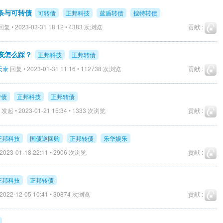
条与可转债
可转债
正邦科技
蓝盾转债
搜特转债
复 • 2023-03-31 18:12 • 4383 次浏览
贡献 :
该怎么踩？
正邦科技
正邦转债
天泰
回复 • 2023-01-31 11:16 • 112738 次浏览
贡献 :
转债
正邦科技
正邦转债
发起 • 2023-01-21 15:34 • 1333 次浏览
贡献 :
正邦科技
国债逆回购
正邦转债
乐华娱乐
2023-01-18 22:11 • 2906 次浏览
贡献 :
正邦科技
正邦转债
2022-12-05 10:41 • 30874 次浏览
贡献 :