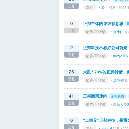
回复
其他
•
师生
回复 • 2022-1
0
正邦主体的评级有意思
回复
债券/可转债
•
金小白
发起
2
正邦科技不看好公司前景
回复
债券/可转债
•
huxj2015
26
大跌7.73%的正邦转债
回复
债券/可转债
•
进cium
回复
41
正邦商票违约
正邦科技
回复
债券/可转债
•
新新人类
6
“二师兄”正邦科技，暴雷
回复
其他
•
msouzj
回复 • 202