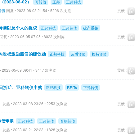
023-08-02）
可转债
正邦
正邦科技
转债
回复 • 2023-08-03 21:54 • 5296 次浏览
贡献 :
解读以及个人的提议
正邦科技
正邦转债
破产重整
回复 • 2023-06-05 07:05 • 8023 次浏览
贡献 :
购股权激励股份的建议函
正邦科技
蓝盾转债
搜特转债
 2023-05-09 09:41 • 3447 次浏览
贡献 :
9日浙矿、亚科转债申购
正邦科技
REITs
正邦转债
才
发起 • 2023-03-08 23:26 • 2253 次浏览
贡献 :
转债申购
正邦科技
正邦转债
百畅转债
才
发起 • 2023-02-21 22:23 • 1828 次浏览
贡献 :