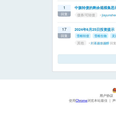
1
中旗转债的剩余规模集思
回复
债券/可转债
•
jiayunsh
17
2024年6月25日投资
回复
雪榕转债
雪榕生物
灵
其他
•
封基越放越醇
回复 
用户协议
使用
Chrome
浏览本站最佳 |