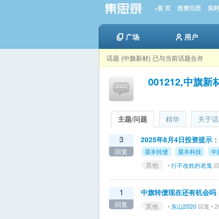
»首 页
投资日历
实
广场
用户
话题 (中旗新材) 已与当前话题合并
001212,中旗新
主题/问题
精华
关于话
3
2025年8月4日投资提
回复
晨丰转债
晨丰科技
中
其他
•
行不改姓的老鬼
回复
1
中旗转债现在还有机会吗
回复
其他
•
东山2020
回复 • 2