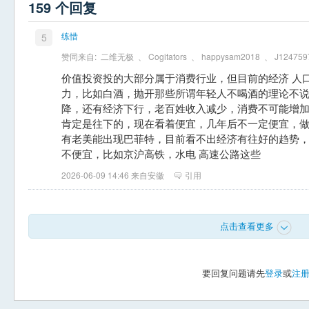
159 个回复
练惜
5
赞同来自:
二维无极
、
Cogitators
、
happysam2018
、
J124759
价值投资投的大部分属于消费行业，但目前的经济 人
力，比如白酒，抛开那些所谓年轻人不喝酒的理论不
降，还有经济下行，老百姓收入减少，消费不可能增
肯定是往下的，现在看着便宜，几年后不一定便宜，
有老美能出现巴菲特，目前看不出经济有往好的趋势
不便宜，比如京沪高铁，水电 高速公路这些
2026-06-09 14:46 来自安徽
引用
点击查看更多
要回复问题请先
登录
或
注