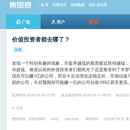
»首 页
投资日历
实时数据
社区-知识库
数据
广场
用户
价值投资者都去哪了？
杂项
发现一个特别有趣的现象，市盈率越低的股票最近跌得越猛，
却超猛。难道以前的价值投资者们都死光了还是叛变到了市梦
现在可以赚1亿的公司，而且今后业绩也还稳定的，市场估值只
损的公司，今后预期却可能赚一亿的公司估值100亿甚至更高
发表时间 2026-06-09 12:59
最后修改时间 2026-06-11 08:25
来自四川
分享
赞同来自:
何哲欢888
、
xmly
、
ryanxzqn
、
JMS002
、
J222875573
更