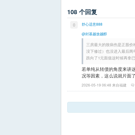
108 个回复
舒心适意888
0
@封基越放越醇
三房最大的致病伤是正股价
没下修过）也没进入最后两
跌向了1元面值这时候再拿
若单纯从转债的角度来讲
况等因素，这么说就片面
2026-05-19 06:48 来自福建