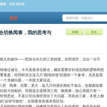
时数据
社区-知识库
数据
仓切换闻泰，我的思考与
收藏
关注
挺久的操作——把持仓许久的三房转债，全部清空，仓位一分不
陆续做过减仓，今天直接清仓换仓，确实需要好好说说我的逻辑和想
整复盘，给同样关注这几只“困境转债”的朋友一个参考，尤其是我
一个关键问题，一并跟大家说说。
—三房、闻泰、宏图、龙大，这几只转债长期处于低位，也都面临着
比较大的标的。而我这次选择清三房、换闻泰，核心原因只有一
的经营恶化，不是公司自身经营出了大问题，而其余三家，本质上都
的“反转可能性”，在我看来有着本质区别。
子就能明白我的判断：就像路边有四个人向你求助，都是衣衫褴