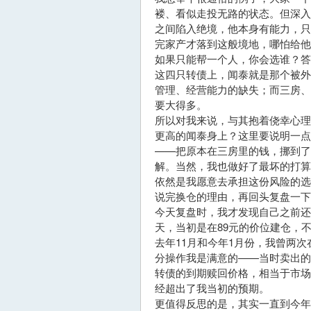
褛、看似走投无路的状态。但深
之间陷入绝境，他本身有能力，
完家产才落到这般境地，哪怕给他
如果只能帮一个人，你会选谁？
这四只转债上，闻泰就是那个被
管理、经营能力的缺失；而三房
要大得多。
所以对我来说，与其抱着侥幸心
更高的闻泰身上？这里要说明一点
——把原本在三房里的钱，挪到了
解。当然，我也做好了最坏的打
依然是我愿意去承担这份风险的选
说完换仓的理由，再回头复盘一
今天复盘时，我才发现自己之前还
天，当初是在89元的价位建仓，
去年11月和今年1月份，我曾两次
分操作我是满意的——当时卖出的
转债的到期赎回价格，相当于市
经超出了我当初的预期。
更值得反思的是，其实一直到今年2