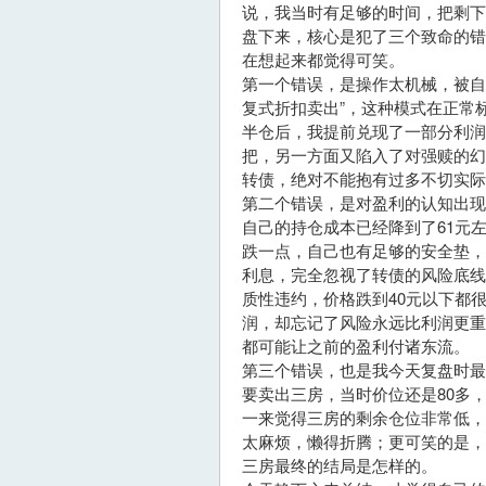
说，我当时有足够的时间，把剩
盘下来，核心是犯了三个致命的
在想起来都觉得可笑。
第一个错误，是操作太机械，被自
复式折扣卖出”，这种模式在正常
半仓后，我提前兑现了一部分利润
把，另一方面又陷入了对强赎的
转债，绝对不能抱有过多不切实际
第二个错误，是对盈利的认知出
自己的持仓成本已经降到了61元
跌一点，自己也有足够的安全垫
利息，完全忽视了转债的风险底
质性违约，价格跌到40元以下都
润，却忘记了风险永远比利润更
都可能让之前的盈利付诸东流。
第三个错误，也是我今天复盘时最
要卖出三房，当时价位还是80多
一来觉得三房的剩余仓位非常低
太麻烦，懒得折腾；更可笑的是
三房最终的结局是怎样的。