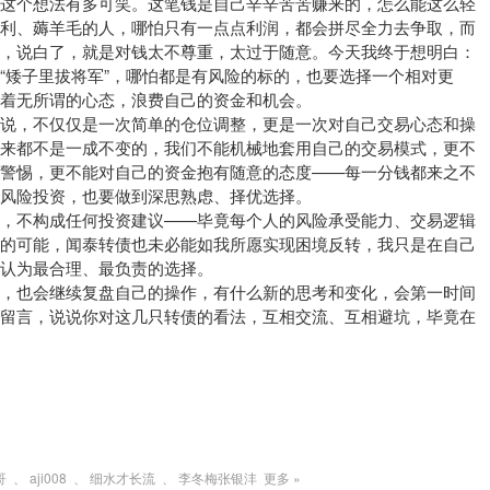
的这个想法有多可笑。这笔钱是自己辛辛苦苦赚来的，怎么能这么轻
套利、薅羊毛的人，哪怕只有一点点利润，都会拼尽全力去争取，而
利，说白了，就是对钱太不尊重，太过于随意。今天我终于想明白：
“矮子里拔将军”，哪怕都是有风险的标的，也要选择一个相对更
着无所谓的心态，浪费自己的资金和机会。
来说，不仅仅是一次简单的仓位调整，更是一次对自己交易心态和操
从来都不是一成不变的，我们不能机械地套用自己的交易模式，更不
的警惕，更不能对自己的资金抱有随意的态度——每一分钱都来之不
风险投资，也要做到深思熟虑、择优选择。
考，不构成任何投资建议——毕竟每个人的风险承受能力、交易逻辑
转的可能，闻泰转债也未必能如我所愿实现困境反转，我只是在自己
认为最合理、最负责的选择。
态，也会继续复盘自己的操作，有什么新的思考和变化，会第一时间
区留言，说说你对这几只转债的看法，互相交流、互相避坑，毕竟在
哥
、
aji008
、
细水才长流
、
李冬梅张银沣
更多 »