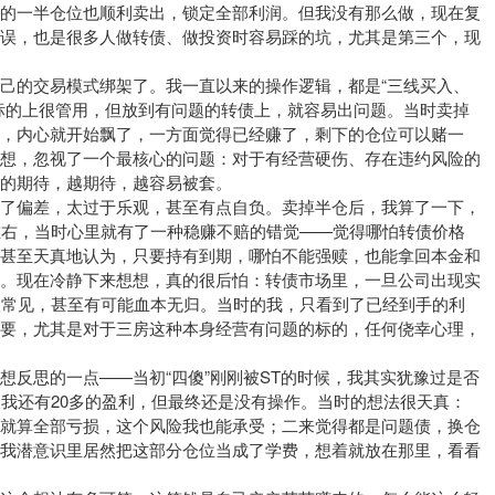
下的一半仓位也顺利卖出，锁定全部利润。但我没有那么做，现在复
错误，也是很多人做转债、做投资时容易踩的坑，尤其是第三个，现
己的交易模式绑架了。我一直以来的操作逻辑，都是“三线买入、
标的上很管用，但放到有问题的转债上，就容易出问题。当时卖掉
，内心就开始飘了，一方面觉得已经赚了，剩下的仓位可以赌一
幻想，忽视了一个最核心的问题：对于有经营硬伤、存在违约风险的
的期待，越期待，越容易被套。
现了偏差，太过于乐观，甚至有点自负。卖掉半仓后，我算了一下，
左右，当时心里就有了一种稳赚不赔的错觉——觉得哪怕转债价格
，甚至天真地认为，只要持有到期，哪怕不能强赎，也能拿回本金和
线。现在冷静下来想想，真的很后怕：转债市场里，一旦公司出现实
很常见，甚至有可能血本无归。当时的我，只看到了已经到手的利
重要，尤其是对于三房这种本身经营有问题的标的，任何侥幸心理，
想反思的一点——当初“四傻”刚刚被ST的时候，我其实犹豫过是否
，我还有20多的盈利，但最终还是没有操作。当时的想法很天真：
，就算全部亏损，这个风险我也能承受；二来觉得都是问题债，换仓
，我潜意识里居然把这部分仓位当成了学费，想着就放在那里，看看