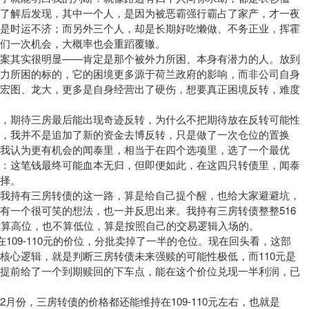
入了解后发现，其中一个人，是因为被恶霸强行霸占了家产，才一夜
只是时运不济；而另外三个人，却是长期好吃懒做、不务正业，挥霍
们一次机会，大概率也会重蹈覆辙。
答案其实很明显——肯定是那个被外力所困、本身有潜力的人。放到
外力所困的标的，它的困境更多源于荷兰政府的影响，而非公司自身
、宏图、龙大，更多是自身经营出了硬伤，想要真正困境反转，难度
理，期待三房最后能出现奇迹反转，为什么不把期待放在反转可能性
，我并不是追加了新的资金去博反转，只是做了一次仓位的置换
我认为更有机会的闻泰里，相当于在四个选项里，选了一个最优
算：这笔钱最终可能血本无归，但即便如此，在这四只转债里，闻泰
择。
下我持有三房转债的这一路，算是给自己提个醒，也给大家避避坑，
有一个很可笑的想法，也一并反思出来。我持有三房转债整整516
不算高位，也不算低位，算是按照自己的交易逻辑入场的。
在109-110元的价位，分批卖掉了一半的仓位。现在回头看，这部
核心逻辑，就是判断三房转债未来强赎的可能性极低，而110元是
场提前给了一个到期赎回的下车点，能在这个价位兑现一半利润，已
月份，三房转债的价格都还能维持在109-110元左右，也就是