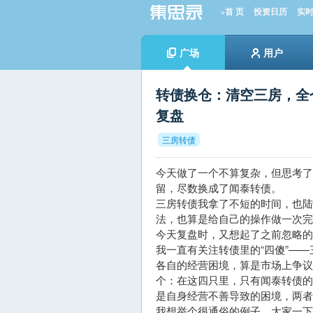
»首 页
投资日历
实
广场
用户
转债换仓：清空三房，全
复盘
三房转债
今天做了一个不算复杂，但思考了
留，尽数换成了闻泰转债。
三房转债我拿了不短的时间，也
法，也算是给自己的操作做一次完
今天复盘时，又想起了之前忽略的
我一直有关注转债里的“四傻”—
各自的经营困境，算是市场上争议
个：在这四只里，只有闻泰转债
是自身经营不善导致的困境，两者
我想举个很通俗的例子，大家一下