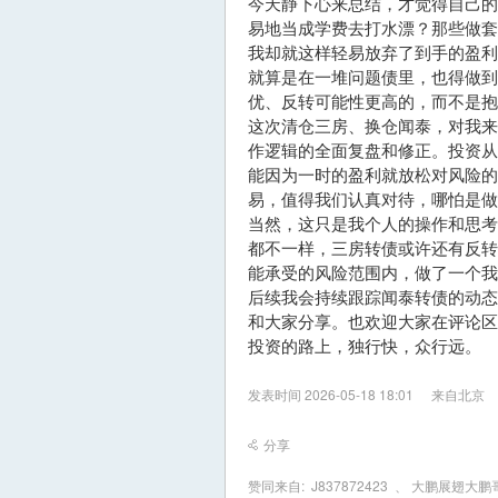
今天静下心来总结，才觉得自己
易地当成学费去打水漂？那些做
我却就这样轻易放弃了到手的盈
就算是在一堆问题债里，也得做到
优、反转可能性更高的，而不是抱
这次清仓三房、换仓闻泰，对我
作逻辑的全面复盘和修正。投资
能因为一时的盈利就放松对风险
易，值得我们认真对待，哪怕是做
当然，这只是我个人的操作和思
都不一样，三房转债或许还有反
能承受的风险范围内，做了一个我
后续我会持续跟踪闻泰转债的动
和大家分享。也欢迎大家在评论
投资的路上，独行快，众行远。
发表时间 2026-05-18 18:01
来自北京
分享
赞同来自:
J837872423
、
大鹏展翅大鹏