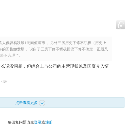
格太低容易跌破1元面值退市 。另外三房历史下修不积极（历史上
年的回售触发期 。说白了三房下修不积极提议下修不确定，正股又
已经不合理了。
这么说没问题，但综合上市公司的主营现状以及国资介入情
了
引用
点击查看更多
要回复问题请先
登录
或
注册