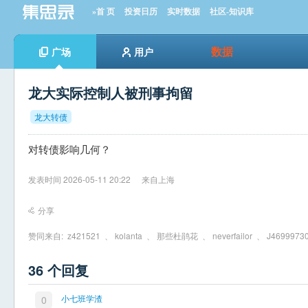
»首 页
投资日历
实时数据
社区-知识库
数据
广场
用户
龙大实际控制人被刑事拘留
龙大转债
对转债影响几何？
发表时间 2026-05-11 20:22
来自上海
分享
赞同来自:
z421521
、
kolanta
、
那些杜鹃花
、
neverfailor
、
J4699973
36 个回复
小七班学渣
0