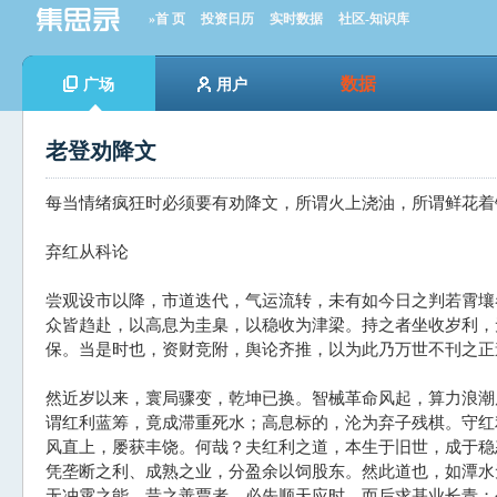
»首 页
投资日历
实时数据
社区-知识库
数据
广场
用户
老登劝降文
每当情绪疯狂时必须要有劝降文，所谓火上浇油，所谓鲜花着
弃红从科论
尝观设市以降，市道迭代，气运流转，未有如今日之判若霄壤
众皆趋赴，以高息为圭臬，以稳收为津梁。持之者坐收岁利，
保。当是时也，资财竞附，舆论齐推，以为此乃万世不刊之正
然近岁以来，寰局骤变，乾坤已换。智械革命风起，算力浪潮
谓红利蓝筹，竟成滞重死水；高息标的，沦为弃子残棋。守红
风直上，屡获丰饶。何哉？夫红利之道，本生于旧世，成于稳
凭垄断之利、成熟之业，分盈余以饲股东。然此道也，如潭水
无冲霄之能。昔之善贾者，必先顺天应时，而后求基业长青；