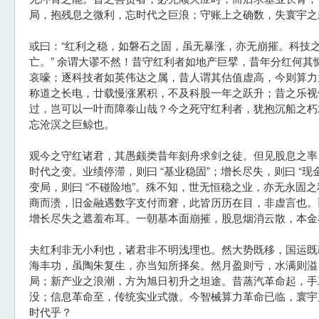
局，抱残息之微利，忘时代之巨浪；守账上之确数，失寰宇之
或曰：“红利之稳，如磐石之固，虽无暴涨，亦无崩摧。科技
亡。” 余谓大谬不然！昔守红利者如地产巨擘，昔年分红何其
哀嚎；逐科技者如英伟达之属，昔人谓其估值虚高，今则算力
称道之长电，廿载慢涨累积，不及科股一年之跃升；昔之乐视
过，岂可以一叶而障泰山哉？今之死守红利者，犹抱沉船之朽
忘沧溟之巨鲸也。
观今之守红诸君，其愚颇类昔年刻舟求剑之徒。但见股息之率
时代之变。业绩停滞，则曰 “基业稳固”；增长尽失，则曰 “现
变局，则曰 “不碰险地”。殊不知，世无恒稳之业，亦无永固
商而溃，旧金融遇数字支付而窘，此皆历历在目，非虚言也。
增长尽失之遮羞布耳。一朝基本面崩摧，股息烟消云散，本金
夫红利非无小利也，诸君非不明浅理也。然大势既移，国运既
海丰功，虽陶朱复生，亦当知所择矣。然月盈则亏，水满则溢
局；新产业之浪潮，方为旭日初升之坦途。昔蒸汽革命起，手
没；信息革命至，传统实业式微。今智械算力革命已临，寰宇
时代乎？