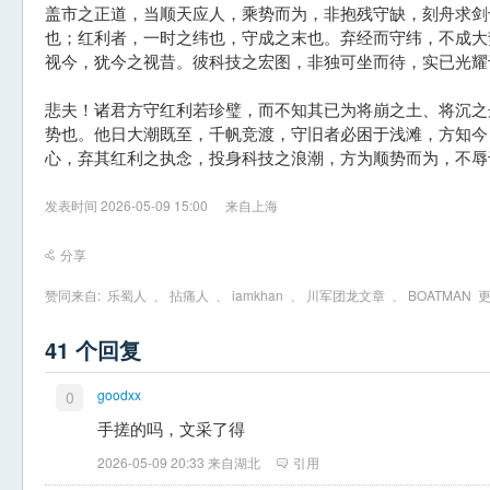
盖市之正道，当顺天应人，乘势而为，非抱残守缺，刻舟求剑
也；红利者，一时之纬也，守成之末也。弃经而守纬，不成大
视今，犹今之视昔。彼科技之宏图，非独可坐而待，实已光耀
悲夫！诸君方守红利若珍璧，而不知其已为将崩之土、将沉之
势也。他日大潮既至，千帆竞渡，守旧者必困于浅滩，方知今
心，弃其红利之执念，投身科技之浪潮，方为顺势而为，不辱
发表时间 2026-05-09 15:00
来自上海
分享
赞同来自:
乐蜀人
、
拈痛人
、
iamkhan
、
川军团龙文章
、
BOATMAN
更
41 个回复
goodxx
0
手搓的吗，文采了得
2026-05-09 20:33 来自湖北
引用