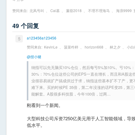
赞同来自:
北风号叫
、
Cai基
、
蒹葭2018
、
不理不理海马
、
海浪9999
49 个回复
a123456a123456
5
赞同来自:
KevinLe
、
菠菜咋样
、
horizon668
、
林之夕
、
小白
@捏小猪
纳指可以先无脑买10%仓位，然后每亏5%加10%。亏10%：
30%：70%仓位这些公司的EPS一直在增长，而且和A股
业很容易就扩产搞成供过于求，纳指这些基本扩不了产，更不
难下来。买的时候PE 35倍，第二年没涨的话PE变25，第
能解套。A股很多科技股，今年100倍，过两...
刚看到一个新闻。
大型科技公司斥资7250亿美元用于人工智能领域，导
低水平。