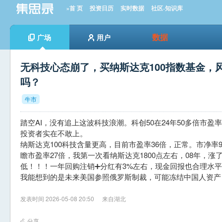
»首 页
投资日历
实时数据
社区-知识库
数据
广场
用户
无科技心态崩了，买纳斯达克100指数基金，
吗？
牛市
踏空AI，没有追上这波科技浪潮。科创50在24年50多倍市盈
投资者实在不敢上。
纳斯达克100科技含量更高，目前市盈率36倍，正常。市净
瞻市盈率27倍，我第一次看纳斯达克1800点左右，08年，涨
低！！！一年回购注销➕分红有3%左右，现金回报也合理水
我能想到的是未来美国参照俄罗斯制裁，可能冻结中国人资产
发表时间 2026-05-08 20:50
来自湖北
分享