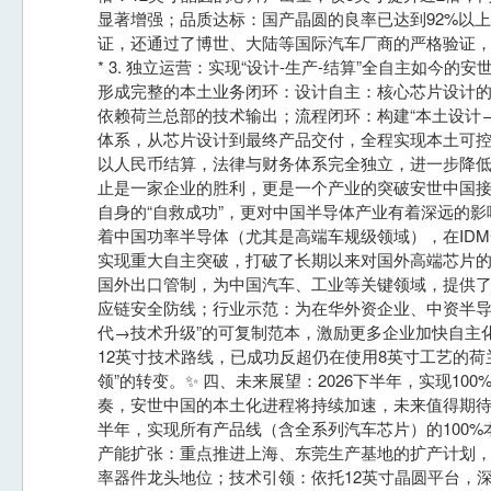
显著增强；品质达标：国产晶圆的良率已达到92%以上，
证，还通过了博世、大陆等国际汽车厂商的严格验证
* 3. 独立运营：实现“设计-生产-结算”全自主如今
形成完整的本土业务闭环：设计自主：核心芯片设计的自
依赖荷兰总部的技术输出；流程闭环：构建“本土设计
体系，从芯片设计到最终产品交付，全程实现本土可
以人民币结算，法律与财务体系完全独立，进一步降低
止是一家企业的胜利，更是一个产业的突破安世中国接
自身的“自救成功”，更对中国半导体产业有着深远的
着中国功率半导体（尤其是高端车规级领域），在ID
实现重大自主突破，打破了长期以来对国外高端芯片
国外出口管制，为中国汽车、工业等关键领域，提供
应链安全防线；行业示范：为在华外资企业、中资半导
代→技术升级”的可复制范本，激励更多企业加快自主
12英寸技术路线，已成功反超仍在使用8英寸工艺的荷兰
领”的转变。✨ 四、未来展望：2026下半年，实现10
奏，安世中国的本土化进程将持续加速，未来值得期待：
半年，实现所有产品线（含全系列汽车芯片）的100
产能扩张：重点推进上海、东莞生产基地的扩产计划
率器件龙头地位；技术引领：依托12英寸晶圆平台，深化