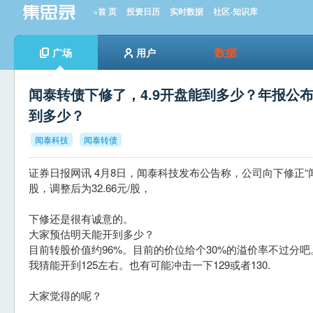
»首 页
投资日历
实时数据
社区-知识库
数据
广场
用户
闻泰转债下修了，4.9开盘能到多少？年报公
到多少？
闻泰科技
闻泰转债
证券日报网讯 4月8日，闻泰科技发布公告称，公司向下修正“闻泰
股，调整后为32.66元/股，
下修还是很有诚意的。
大家预估明天能开到多少？
目前转股价值约96%。目前的价位给个30%的溢价率不过分吧
我猜能开到125左右。也有可能冲击一下129或者130.
大家觉得的呢？