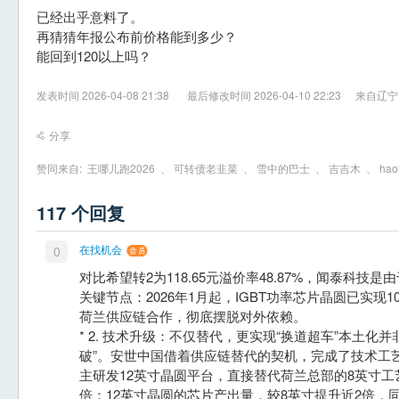
已经出乎意料了。
再猜猜年报公布前价格能到多少？
能回到120以上吗？
发表时间 2026-04-08 21:38
最后修改时间 2026-04-10 22:23
来自辽宁
分享
赞同来自:
王哪儿跑2026
、
可转债老韭菜
、
雪中的巴士
、
吉吉木
、
hao
117 个回复
在找机会
0
对比希望转2为118.65元溢价率48.87%，闻泰科技
关键节点：2026年1月起，IGBT功率芯片晶圆已实现
荷兰供应链合作，彻底摆脱对外依赖。
* 2. 技术升级：不仅替代，更实现“换道超车”本土化并
破”。安世中国借着供应链替代的契机，完成了技术工
主研发12英寸晶圆平台，直接替代荷兰总部的8英寸
倍：12英寸晶圆的芯片产出量，较8英寸提升近2倍，