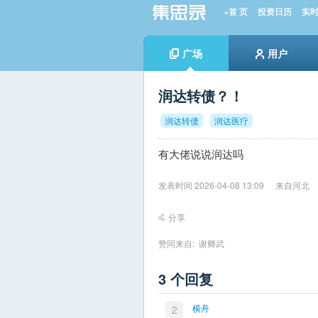
»首 页
投资日历
实
广场
用户
润达转债？！
润达转债
润达医疗
有大佬说说润达吗
发表时间 2026-04-08 13:09
来自河北
分享
赞同来自:
谢卿武
3 个回复
横舟
2