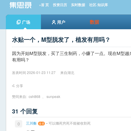
»首 页
投资日历
实时数据
社区-知识库
数据
广场
用户
水贴一个，M型脱发了，植发有用吗？
因为开始M型脱发，买了三生制药，小赚了一点。现在M型越
有用吗？
发表时间 2026-01-23 11:27
来自湖北
分享
赞同来自:
csh868
、
sunpeak
31 个回复
-
三川衡
可以懒死穷死不能被收割死
0