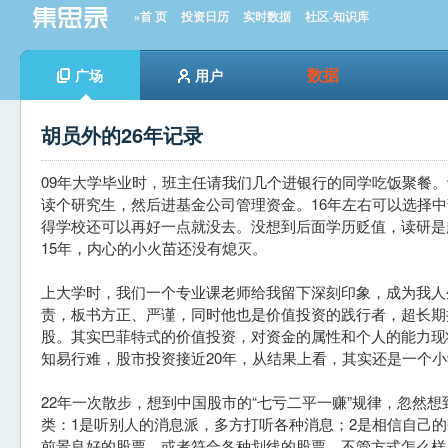
»首 页
投资日历
实时数据
社区-知识库
数据
广场
用户
胡员外的26年记录
09年大学毕业时，班主任请我们几个进银行的同学吃饭聚餐
读个研究生，然后进基金公司管理资金。16年左右可以选择
得学校还可以再好一点就没去。没想到后面学历贬值，读研是
15年，内心的小火苗还没有熄灭。
上大学时，我们一个专业课老师给我留下深刻印象，成为我人
责，板书方正、严谨，同时他也是价值投资的践行者，超长期
股。其实巴菲特式的价值投资，对资金的属性和个人的能力现
知易行难，股市投资接近20年，从结果上看，其实还是一个
22年一次散步，想到中国股市的“七亏二平一赚”规律，忽然
类：1是听别人的消息派，多方打听各种消息；2是相信自己
前景良好的股票，或者符合各种划线的股票。不管方式怎么样