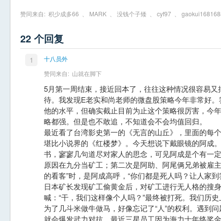
赞同来自:
积少成多66
、
MARK
、
没钱个子矮
、
cyf97
、
gaokui168168
22 个回复
十八员外
1
赞同来自:
山就在脚下
5月第一周结束，接近回本了，往往这种情况很容易又
待。我发现E老实和尚老师的微盘股策略今年非常好。
他的水平，但确实截止目前为止这个策略很厉害，今
略都强。但是也不敢追，不知道会不会均值回归。
最近看了台湾影史第一的《无言的山丘》，里面的每
堪比小说界的《红楼梦》。今天想说下戴眼镜的阿成
书，寥寥几句道尽对家人的思念，可见阿成是个有一
原因在九分当矿工；第二次是阿助、阿尾俩兄弟被雇主
的看客”时，是阿成高呼，“你们都是死人吗？让人家到
日本矿长发现矿工偷黄金后，对矿工进行无人格的搜
喊：“干，我们这样像个人吗？”最终被打死。我们历
为了几斗米做牛做马，好像忘记了“人”的权利。遇到
就会爆发武力对抗。最近三星员工因为海力士年终奖