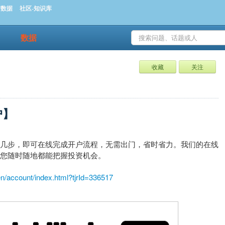
时数据
社区-知识库
数据
收藏
关注
户】
松几步，即可在线完成开户流程，无需出门，省时省力。我们的在线
让您随时随地都能把握投资机会。
pen/account/index.html?tjrId=336517