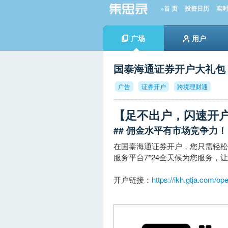
»首 页
投资日历
实
广场
用户
国泰海通证券开户大礼包
广告
证券开户
跨境理财通
【足不出户，闪速开
## 佣金水平有市场竞争力！
在国泰海通证券开户，您只需轻
服务平台7*24全天候为您服务，
开户链接：
https://ikh.gtja.com/o