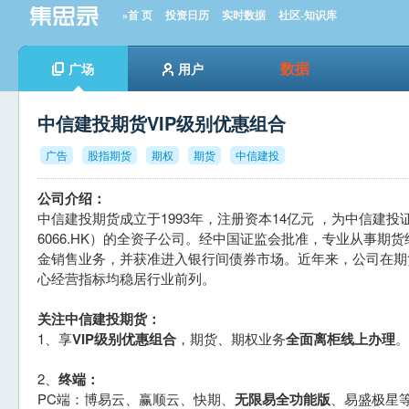
»首 页
投资日历
实时数据
社区-知识库
数据
广场
用户
中信建投期货VIP级别优惠组合
广告
股指期货
期权
期货
中信建投
公司介绍：
中信建投期货成立于1993年，注册资本14亿元 ，为中信建投证券
6066.HK）的全资子公司。经中国证监会批准，专业从事期
金销售业务，并获准进入银行间债券市场。近年来，公司在期
心经营指标均稳居行业前列。
关注中信建投期货：
1、享
VIP级别优惠组合
，期货、期权业务
全面离柜线上办理
。
2、
终端：
PC端：博易云、赢顺云、快期、
无限易全功能版
、易盛极星