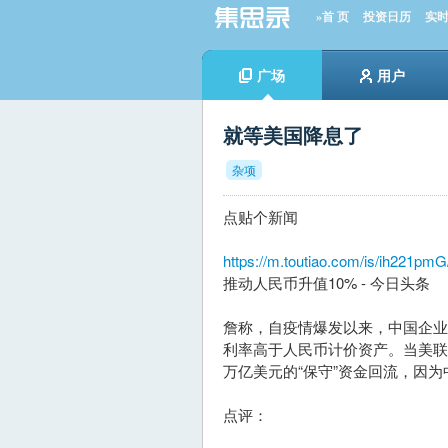
»首 页
投资日历
实
广场
用户
就等美国降息了
杂项
点贴个新闻
https://m.toutiao.com/is/ih221pmG
推动人民币升值10% - 今日头条
詹称，自疫情爆发以来，中国企业
利率高于人民币计价资产。当美联
万亿美元的“保守”资金回流，因
点评：