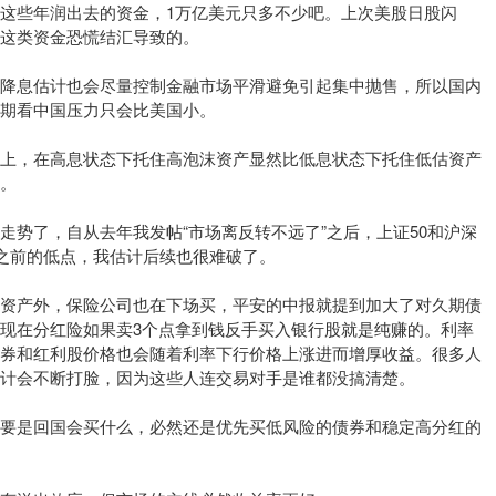
这些年润出去的资金，1万亿美元只多不少吧。上次美股日股闪
这类资金恐慌结汇导致的。
逼降息估计也会尽量控制金融市场平滑避免引起集中抛售，所以国内
期看中国压力只会比美国小。
天上，在高息状态下托住高泡沫资产显然比低息状态下托住低估资产
。
走势了，自从去年我发帖“市场离反转不远了”之后，上证50和沪深
破之前的低点，我估计后续也很难破了。
利资产外，保险公司也在下场买，平安的中报就提到加大了对久期债
现在分红险如果卖3个点拿到钱反手买入银行股就是纯赚的。利率
债券和红利股价格也会随着利率下行价格上涨进而增厚收益。很多人
计会不断打脸，因为这些人连交易对手是谁都没搞清楚。
产要是回国会买什么，必然还是优先买低风险的债券和稳定高分红的