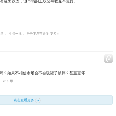
有溢出效应，但市场的主线必然收益率更好。
小闫
、
牛得一批
、
升升不息守好股
更多 »
储吗？如果不相信市场会不会破罐子破摔？甚至更坏
引用
点击查看更多