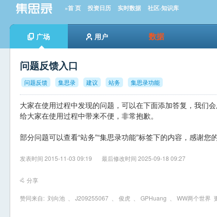
»首 页
投资日历
实时数据
社区-知识库
数据
广场
用户
问题反馈入口
问题反馈
集思录
建议
站务
集思录功能
大家在使用过程中发现的问题，可以在下面添加答复，我们会
给大家在使用过程中带来不便，非常抱歉。
部分问题可以查看“站务”“集思录功能”标签下的内容，感谢您
发表时间 2015-11-03 09:19
最后修改时间 2025-09-18 09:27
分享
赞同来自:
刘向池
、
J209255067
、
俊虎
、
GPHuang
、
WW两个世界