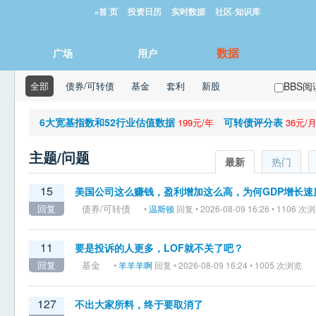
»首 页
投资日历
实时数据
社区-知识库
数据
广场
用户
全部
债券/可转债
基金
套利
新股
BBS
6大宽基指数和52行业估值数据
可转债评分表
199元/年
36元/
主题/问题
最新
热门
15
美国公司这么赚钱，盈利增加这么高，为何GDP增长速
回复
债券/可转债
•
温斯顿
回复 • 2026-08-09 16:26 • 1106 次
11
要是投诉的人更多，LOF就不关了吧？
回复
基金
•
羊羊羊啊
回复 • 2026-08-09 16:24 • 1005 次浏览
127
不出大家所料，终于要取消了