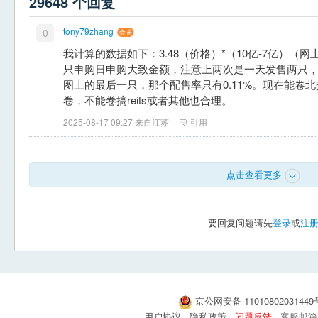
29648 个回复
tony79zhang
0
我计算的数据如下：3.48（价格）*（10亿-7亿）（网
只申购日申购大致金额，注意上两次是一天发售两只
图上的最后一只，那个配售率只有0.11%。现在能卷
卷，不能卷搞reits或者其他也合理。
2025-08-17 09:27 来自江苏
引用
点击查看更多
要回复问题请先
登录
或
注
京公网安备 1101080203144
用户协议
隐私政策
问题反馈
客服邮箱：s