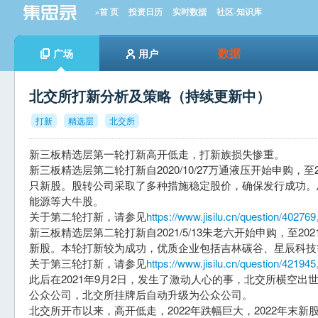
»首 页
投资日历
实时数据
社区-知识库
数据
广场
用户
北交所打新分析及策略（持续更新中）
打新
精选层
北交所
新三板精选层第一轮打新高开低走，打新族损失惨重。
新三板精选层第二轮打新自2020/10/27万通液压开始申购，至2
只新股。股转公司采取了多种措施稳定股价，确保发行成功。
能源等大牛股。
关于第二轮打新，请参见
https://www.jisilu.cn/question/402769
新三板精选层第二轮打新自2021/5/13朱老六开始申购，至202
新股。本轮打新较为成功，优质企业包括吉林碳谷、星辰科技
关于第三轮打新，请参见
https://www.jisilu.cn/question/421945
此后在2021年9月2日，发生了激动人心的事，北交所横空
公众公司，北交所挂牌后自动升级为公众公司。
北交所开市以来，高开低走，2022年跌幅巨大，2022年末新