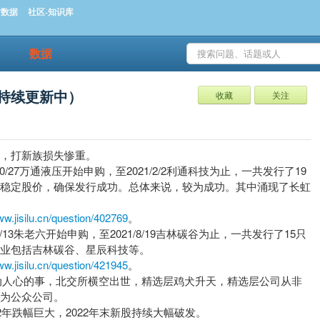
时数据
社区-知识库
数据
持续更新中）
收藏
关注
，打新族损失惨重。
0/27万通液压开始申购，至2021/2/2利通科技为止，一共发行了19
施稳定股价，确保发行成功。总体来说，较为成功。其中涌现了长虹
ww.jisilu.cn/question/402769
。
/13朱老六开始申购，至2021/8/19吉林碳谷为止，一共发行了15只
业包括吉林碳谷、星辰科技等。
ww.jisilu.cn/question/421945
。
了激动人心的事，北交所横空出世，精选层鸡犬升天，精选层公司从非
为公众公司。
2年跌幅巨大，2022年末新股持续大幅破发。