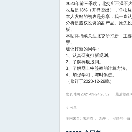
2023年前三季度，北交所不温不
收益是13%（开盘卖出），净收益是
本人发帖的初衷是分享，我一直
分析是股权投资的副产品。原先
板。
本贴将持续关注北交所打新，主
票。
建议打新的同学：
1、认真研究打新规则。
2、了解碎股股则。
3、了解网上中签率的计算方法。
4、加强学习，与时俱进。
（修订于2023-12-28晚）
发表时间 2021-09-24 20:32
最后修改时间 
分享
赞同来自:
朱迪喵
、
精牛
、
安静的小白