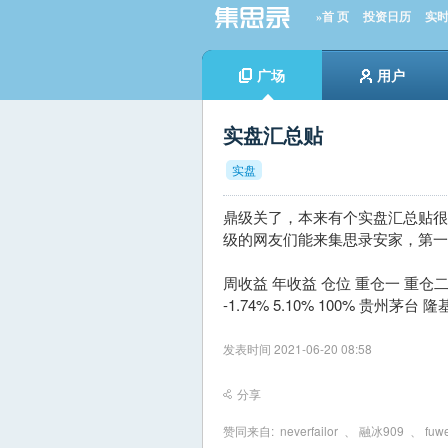
»首 页
投资日历
实
广场
用户
实盘汇总贴
实盘
鼎级关了，本来有个实盘汇总贴
级的网友们能来集思录安家，第一
周收益 年收益 仓位 重仓一 重仓二
-1.74% 5.10% 100% 贵州茅台
发表时间 2021-06-20 08:58
分享
赞同来自:
neverfailor
、
融冰909
、
fuw