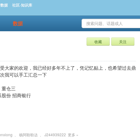
时数据
社区-知识库
数据
收藏
关注
很受大家的欢迎，我已经好多年不上了，凭记忆贴上，也希望过去鼎
次我可以手工汇总一下
 重仓三
 隆基股份 招商银行
enxiong
、
杨阿盼盼达
、
J244939222
更多 »