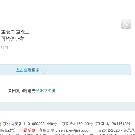
 重仓二 重仓三
 泡泡 可转债小饼
引用
点击查看更多
要回复问题请先
登录
或
注册
京公网安备 11010802031449号
京ICP证160493号
京ICP备12044618号-1
隐私政策
问题反馈
客服邮箱：service@jisilu.com | ©2012-2026 - 