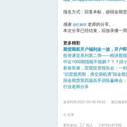
报名方式：回复本帖，@国金期货
感谢
老师的分享。
@红糖饼
本次分享已经结束，回放录播一周
更多精彩
期货期权开户福利走一波，开户即
投资课堂系列第二弹——精讲股指
中证1000期指能不能躺？？？捏
新春答谢，宏观投资报告会：一剑
“识宏观周期，择交易机遇”国金
国金期货第四届高手训练赢峰会
行业老师分享
发表时间 2021-04-06 09:42
最后修改时间 
分享
赞同来自:
工厂闲人
、
j18793187299
、