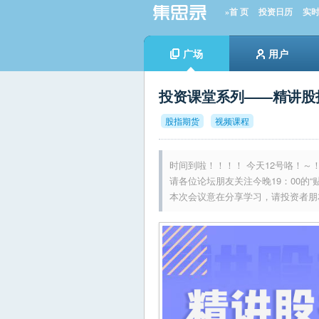
»首 页
投资日历
实
广场
用户
投资课堂系列——精讲股
股指期货
视频课程
时间到啦！！！！ 今天12号咯！～
请各位论坛朋友关注今晚19：00的“
本次会议意在分享学习，请投资者朋