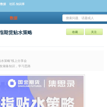
时数据
社区-知识库
数据
指期货贴水策略
收藏
关注
！
贴水策略”线上分享会
友储备知识，学习思路