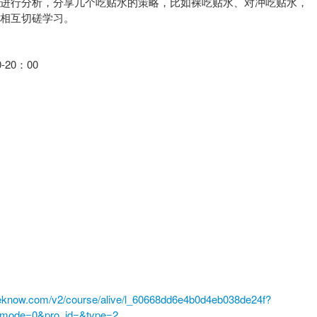
具进行分析，分享几个吃贴水的策略，比如裸吃贴水、对冲吃贴水，
，相互切磋学习。
-20：00
eknow.com/v2/course/alive/l_60668dd6e4b0d4eb038de24f?
_mode=0&pro_id=&type=2