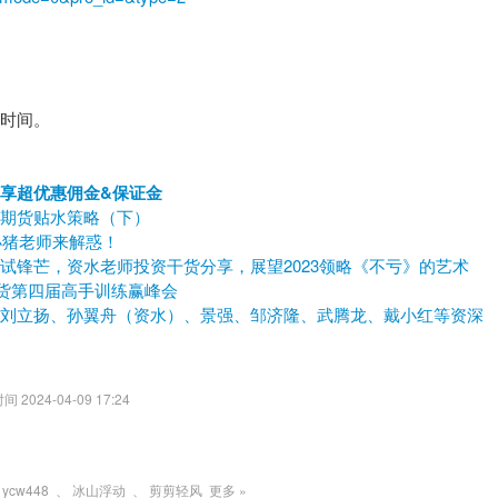
时间。
享超优惠佣金&保证金
期货贴水策略（下）
小猪老师来解惑！
试锋芒，资水老师投资干货分享，展望2023领略《不亏》的艺术
期货第四届高手训练赢峰会
：刘立扬、孙翼舟（资水）、景强、邹济隆、武腾龙、戴小红等资深
2024-04-09 17:24
ycw448
、
冰山浮动
、
剪剪轻风
更多 »