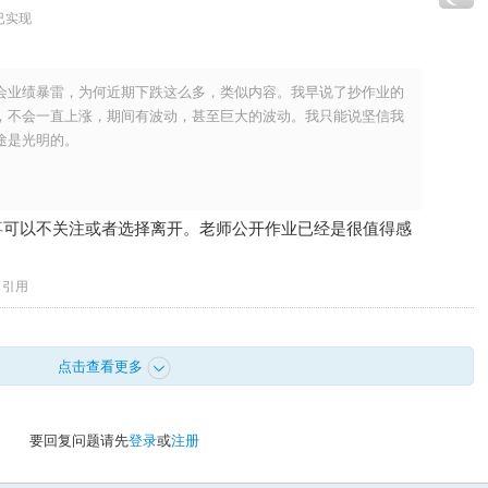
已实现
会业绩暴雷，为何近期下跌这么多，类似内容。我早说了抄作业的
，不会一直上涨，期间有波动，甚至巨大的波动。我只能说坚信我
途是光明的。
。
喜可以不关注或者选择离开。老师公开作业已经是很值得感
引用
点击查看更多
要回复问题请先
登录
或
注册