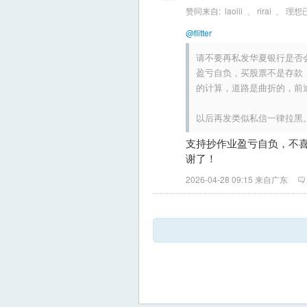
赞同来自:
laolii
、
rirai
、
理想
@flitter
请不要再私发华夏银行是否
盈亏自负，买股票不是存款
的计算，道路是曲折的，前
以后再发类似私信一律拉黑
支持抄作业盈亏自负，不
谢了！
2026-04-28 09:15 来自广东