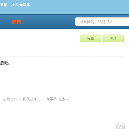
时数据
社区-知识库
数据
收藏
关注
股吧。
、
超级马力
、
同风起兮
、
一九零零
更多 »