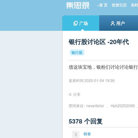
»首 页
投资日历
实
广场
用户
银行股讨论区 -20年代
银行股
借这块宝地，银粉们讨论讨论银行
发表时间 2020-01-04 19:36
分享
赞同来自:
neverfailor
、
Hph20252095
5378 个回复
韧者
3