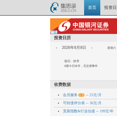
首页
投资日
广告
投资日历
2026年8月8日
‹
›
星期六
假日 · 休市
A股今日休市，无交易事件
收费数据

会员服务
-- 25元/月
可转债评分表 -- 36元/月
宽基指数&行业估值 -- 199元/年