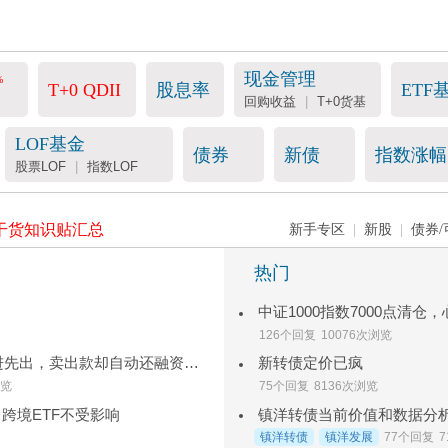
现金管理
%
T+0 QDII
股息率
ETF
回购收益
|
T+0货基
LOF基金
债券
新债
指数涨幅
股票LOF
|
指数LOF
干货知识贴汇总
新手专区
|
新股
|
债券/
热门
中证1000指数7000点清仓
126个回复
10076次浏览
融资账户红利税疑问：税务上先进先出，卖出款却自动还融资，两者矛盾吗？
新转债定价已疯
浏览
75个回复
8136次浏览
，跨境ETF不受影响
镇洋转债当前价值和数据分
镇洋转债
镇洋发展
77个回复