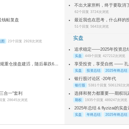
不出大家所料，终于要取消
62个回复
3724次浏览
个送钱帖复盘
51个回复
5643次浏览
实盘
航图
23个回复
2928次浏览
追求稳定——2025年投资总结
实盘
449个回复
427212次浏览
享受投资，享受自然 —— 孔曼
160644 鹏华港美互联 顶部严重违规重仓接盘建滔，随后暴跌60%！涉嫌老鼠仓利益输送！
实盘
投资总结
2025年终总结
银行股讨论区 -20年代
银行股
5381个回复
5061292次
选择和努力都重要----期权玩家
三合一”套利
期权
1935个回复
489247次浏览
回复
28645次浏览
2025年总结 & flyzizai
实盘
年终总结
2025年终总结