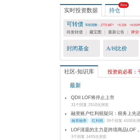
Beta
实时投资数据
持仓
可转债
等权指数：
2772.687↑
+0.220
+0.010
待发转债
|
藏宝图
|
最新公告
|
评分
封闭基金
A/H比价
社区-知识库
投资前必看：
最新
QDII LOF将停止上市
31个回复
2510次浏览
融资融券
红利税
39个回复
4100次
LOF清退的主力是跨境商品LOF
3个回复
1435次浏览