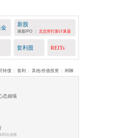
新股
基金
港股IPO
|
北交所打新计算器
套利股
REITs
可转债
|
套利
|
其他/价值投资
|
闲聊
，心态崩塌
析
7185次浏览