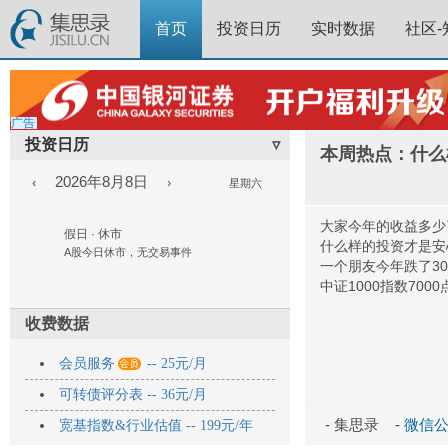
首页
投资日历
实时数据
社区-
广告
投资日历
▿
本周热点：什么
2026年8月8日
‹
›
星期六
大家今年的收益多少
假日 · 休市
什么样的投资才是安
A股今日休市，无交易事件
一个朋友今年跌了3
中证1000指数700
收费数据

会员服务
-- 25元/月
可转债评分表 -- 36元/月
- 集思录 -
微信公众
宽基指数&行业估值 -- 199元/年