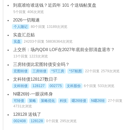
到底谁给谁送钱？近四年 101 个送钱帖复盘
5个回复
406次浏览
2026一切顺遂
个人随记
80个回复
13189次浏览
实盘汇总贴
实盘
24203个回复
58836364次浏览
上交所：场内QDII LOF在2027年底前全部清盘退市？
13个回复
1223次浏览
三房转债比宏图转债安全吗？
宏图转债
三房转债
*ST三房
*ST航图
22个回复
2579次浏览
文科转债128127数日子
文科转债
128127
002775
文科股份
6个回复
533次浏览
N曙26转-一眼误终身
可转债
策略
策略优化
科技
曙26转债
N曙26转
27个回复
4731次浏览
128128 送钱了
002408
128128
0个回复
295次浏览