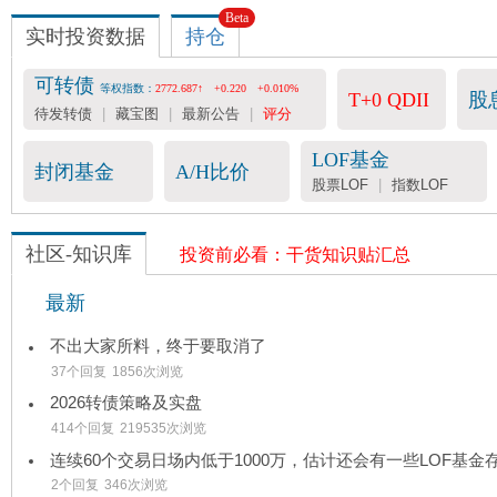
Beta
实时投资数据
持仓
可转债
等权指数：
2772.687↑
+0.220
+0.010%
T+0 QDII
股
待发转债
|
藏宝图
|
最新公告
|
评分
LOF基金
封闭基金
A/H比价
股票LOF
|
指数LOF
社区-知识库
投资前必看：干货知识贴汇总
最新
不出大家所料，终于要取消了
37个回复
1856次浏览
2026转债策略及实盘
414个回复
219535次浏览
2个回复
346次浏览