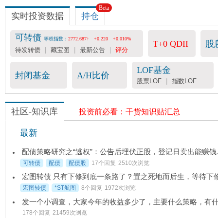
Beta
实时投资数据
持仓
可转债
等权指数：
2772.687↑
+0.220
+0.010%
T+0 QDII
股
待发转债
|
藏宝图
|
最新公告
|
评分
LOF基金
封闭基金
A/H比价
股票LOF
|
指数LOF
社区-知识库
投资前必看：干货知识贴汇总
最新
配债策略研究
可转债
配债
配债股
17个回复
2510次浏览
宏图转债
*ST航图
8个回复
1972次浏览
178个回复
21459次浏览