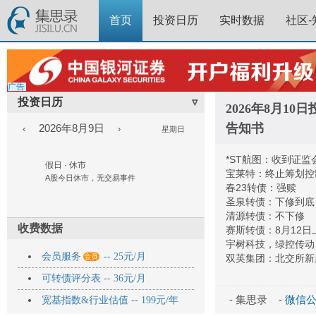
首页
投资日历
实时数据
社区-
广告
投资日历
▿
2026年8月1
告知书
2026年8月9日
‹
›
星期日
*ST航图：收到证
假日 · 休市
宝莱特：终止筹划控
A股今日休市，无交易事件
春23转债：强赎
圣泉转债：下修到底
清源转债：不下修
收费数据
赛斯转债：8月12日
宇树科技，绿控传动

会员服务
-- 25元/月
双英集团：北交所新
可转债评分表 -- 36元/月
- 集思录 -
微信公众
宽基指数&行业估值 -- 199元/年