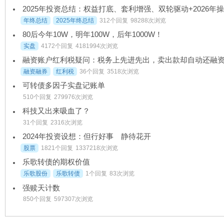
年终总结
2025年终总结
312个回复
98288次浏览
80后今年10W，明年100W，后年1000W！
实盘
4172个回复
4181994次浏览
融资融券
红利税
36个回复
3518次浏览
可转债多因子实盘记账单
510个回复
279976次浏览
科技又出来吸血了？
31个回复
2316次浏览
2024年投资设想：但行好事 静待花开
股票
1821个回复
1337218次浏览
乐歌转债的期权价值
乐歌股份
乐歌转债
1个回复
83次浏览
强赎天计数
850个回复
597307次浏览