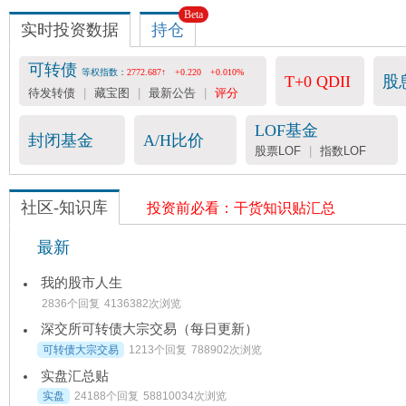
Beta
收费数据
实时投资数据
持仓

会员服务
-- 25元/月
可转债
等权指数：
2772.687↑
+0.220
+0.010%
T+0 QDII
股
可转债评分表 -- 36元/月
待发转债
|
藏宝图
|
最新公告
|
评分
宽基指数&行业估值 -- 199元/年
LOF基金
封闭基金
A/H比价
股票LOF
|
指数LOF
社区-知识库
投资前必看：干货知识贴汇总
最新
我的股市人生
2836个回复
4136382次浏览
深交所可转债大宗交易（每日更新）
可转债大宗交易
1213个回复
788902次浏览
实盘汇总贴
实盘
24188个回复
58810034次浏览