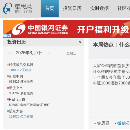
首页
投资日历
实时数据
社区-
广告
投资日历
▿
本周热点：什么
2026年8月7日
‹
›
星期五
转债最后交易日
大家今年的收益多少
118053 Z正帆转
什么样的投资才是安
新股申购
一个朋友今年跌了3
688826 频准激光
中证1000指数700
新股上市
301707 展芯股份
REITs上市
508059 华泰三峡新能源REIT
股东大会
111025 圣泉转债
- 集思录 -
微信公众