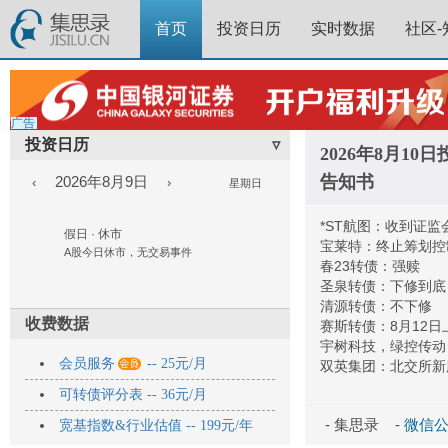
首页
投资日历
实时数据
社区-
广告
投资日历
▿
2026年8月1
告知书
2026年8月9日
‹
›
星期日
*ST航图：收到证
假日 · 休市
宝莱特：终止筹划控
A股今日休市，无交易事件
春23转债：强赎
圣泉转债：下修到底
清源转债：不下修
收费数据
赛斯转债：8月12日
宇树科技，绿控传动

会员服务
-- 25元/月
双英集团：北交所新
可转债评分表 -- 36元/月
- 集思录 -
微信公众
宽基指数&行业估值 -- 199元/年