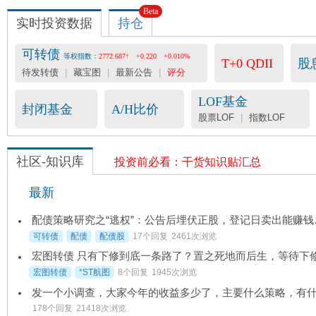
Beta
实时投资数据
持仓
可转债
等权指数：
2772.687↑
+0.220
+0.010%
T+0 QDII
股
待发转债
|
藏宝图
|
最新公告
|
评分
LOF基金
封闭基金
A/H比价
股票LOF
|
指数LOF
社区-知识库
投资前必看：干货知识贴汇总
最新
配债策略研究
可转债
配债
配债股
17个回复
2461次浏览
宏图转债
*ST航图
8个回复
1945次浏览
178个回复
21418次浏览