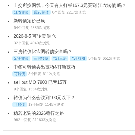
上交所换网线，今天有人打板157.3元买到 江农转债 吗？
江农转债
曙26转债
6个回复
2217次浏览
新转债定价已疯
54个回复
2885次浏览
2026-8-5 可转债 调仓
32个回复
4049次浏览
三房转债比宏图转债安全吗？
宏图转债
三房转债
*ST三房
*ST航图
5个回复
651次浏览
中签可转债卖出技巧&打新技巧
可转债
8个回复
611次浏览
sell put MO 7800 已亏15万
9个回复
1554次浏览
转债为什么会跌到100元以下？
可转债
13个回复
1145次浏览
稳若老狗的2026稳行之路
982个回复
311633次浏览