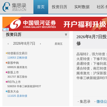
首页
投资日历
实时数据
社区-
广告
投资日历
▿
2026年8月7
修
2026年8月7日
‹
›
星期五
转债最后交易日
晶瑞转2，强力转债
118053 正帆转债
火星转债：下修不到
新股申购
鼎通转债：下修到底
688826 频准激光
通合转债，南芯转债
新股上市
频准激光：沪深新股
301707 展芯股份
华泰三峡新能源REI
REITs上市
508059 华泰三峡新能源REIT
股东大会
111025 圣泉转债
- 集思录 -
微信公众