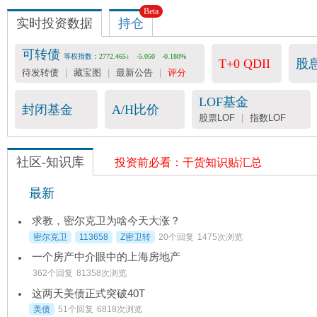
Beta
收费数据
实时投资数据
持仓

会员服务
-- 25元/月
可转债
等权指数：
2772.465↓
-5.050
-0.180%
T+0 QDII
股
可转债评分表 -- 36元/月
待发转债
|
藏宝图
|
最新公告
|
评分
宽基指数&行业估值 -- 199元/年
LOF基金
封闭基金
A/H比价
股票LOF
|
指数LOF
社区-知识库
投资前必看：干货知识贴汇总
最新
求教，密尔克卫为啥今天大涨？
密尔克卫
113658
Z密卫转
20个回复
1475次浏览
一个房产中介眼中的上海房地产
362个回复
81358次浏览
这两天美债正式突破40T
美债
51个回复
6818次浏览