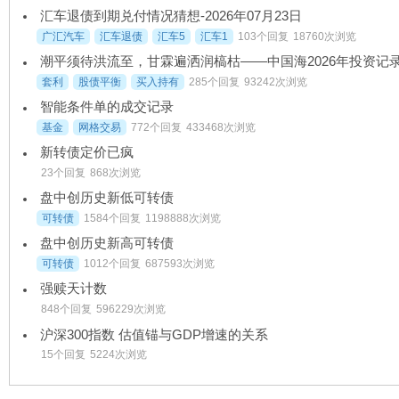
汇车退债到期兑付情况猜想-2026年07月23日
广汇汽车
汇车退债
汇车5
汇车1
103个回复
18760次浏览
套利
股债平衡
买入持有
285个回复
93242次浏览
智能条件单的成交记录
基金
网格交易
772个回复
433468次浏览
新转债定价已疯
23个回复
868次浏览
盘中创历史新低可转债
可转债
1584个回复
1198888次浏览
盘中创历史新高可转债
可转债
1012个回复
687593次浏览
强赎天计数
848个回复
596229次浏览
沪深300指数 估值锚与GDP增速的关系
15个回复
5224次浏览