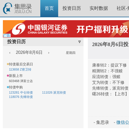
首页
投资日历
实时数据
社区-
广告
投资日历
▿
2026年8月6
2026年8月6日
‹
›
星期四
转债最后交易日
康泰转2：提议下修
113658 Z密卫转
精测转2：不强赎
新股上市
应流转债：强赎
603468 津富士达
艾为转债：不下修
转债申购
先锋转债，派克转债
123281 中仑转债
111026 派克转债
曙26转债：【上市】
118076 先锋转债
- 集思录 -
微信公众