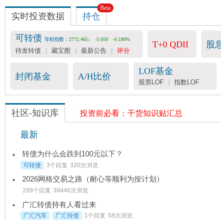
Beta
收费数据
实时投资数据
持仓

会员服务
-- 25元/月
可转债
等权指数：
2772.465↓
-5.050
-0.180%
T+0 QDII
股
可转债评分表 -- 36元/月
待发转债
|
藏宝图
|
最新公告
|
评分
宽基指数&行业估值 -- 199元/年
LOF基金
封闭基金
A/H比价
股票LOF
|
指数LOF
社区-知识库
投资前必看：干货知识贴汇总
最新
转债为什么会跌到100元以下？
可转债
3个回复
320次浏览
2026网格交易之路（耐心等顺利为按计划）
289个回复
39446次浏览
广汇转债持有人看过来
广汇汽车
广汇转债
1个回复
58次浏览