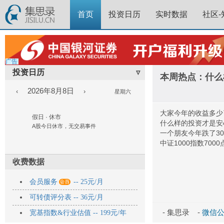
首页
投资日历
实时数据
社区-
广告
投资日历
▿
本周热点：什么
2026年8月8日
‹
›
星期六
大家今年的收益多少
假日 · 休市
什么样的投资才是安
A股今日休市，无交易事件
一个朋友今年跌了3
中证1000指数700
收费数据

会员服务
-- 25元/月
可转债评分表 -- 36元/月
- 集思录 -
微信公众
宽基指数&行业估值 -- 199元/年