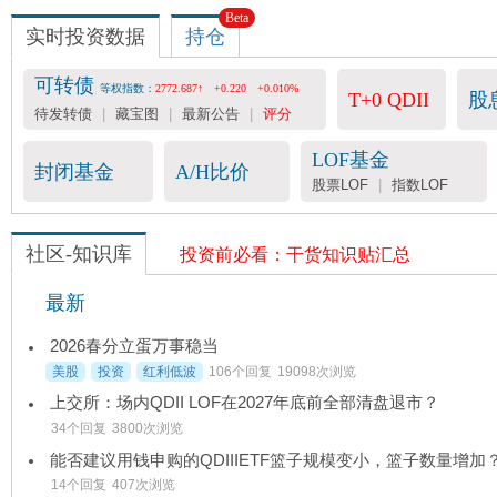
Beta
实时投资数据
持仓
可转债
等权指数：
2772.687↑
+0.220
+0.010%
T+0 QDII
股
待发转债
|
藏宝图
|
最新公告
|
评分
LOF基金
封闭基金
A/H比价
股票LOF
|
指数LOF
社区-知识库
投资前必看：干货知识贴汇总
最新
2026春分立蛋万事稳当
美股
投资
红利低波
106个回复
19098次浏览
上交所：场内QDII LOF在2027年底前全部清盘退市？
34个回复
3800次浏览
能否建议用钱申购的QDIIIETF篮子规模变小，篮子数量增加
14个回复
407次浏览