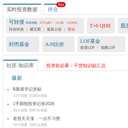
Beta
实时投资数据
持仓
可转债
等权指数：
2772.687↑
+0.220
+0.010%
T+0 QDII
股
待发转债
|
藏宝图
|
最新公告
|
评分
LOF基金
封闭基金
A/H比价
股票LOF
|
指数LOF
社区-知识库
投资前必看：干货知识贴汇总
最新
B股退市记录贴
21个回复
2338次浏览
1手期指投资记录2026
35个回复
3097次浏览
老登天天涨，一点不习惯
50个回复
7891次浏览