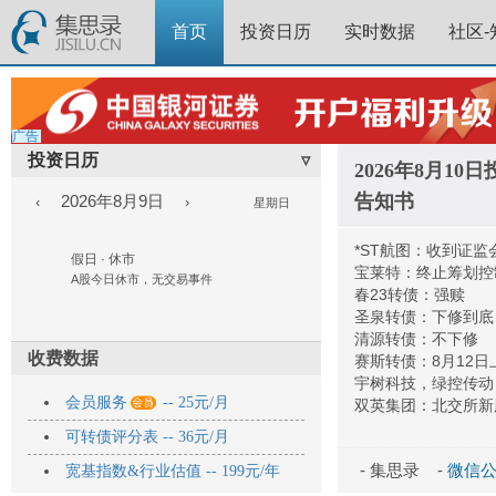
首页
投资日历
实时数据
社区-
广告
投资日历
▿
2026年8月1
告知书
2026年8月9日
‹
›
星期日
*ST航图：收到证
假日 · 休市
宝莱特：终止筹划控
A股今日休市，无交易事件
春23转债：强赎
圣泉转债：下修到底
清源转债：不下修
收费数据
赛斯转债：8月12日
宇树科技，绿控传动

会员服务
-- 25元/月
双英集团：北交所新
可转债评分表 -- 36元/月
- 集思录 -
微信公众
宽基指数&行业估值 -- 199元/年