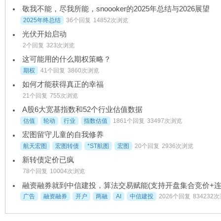
敬我不能，尽我所能，snoooker的2025年总结与2026展望
2025年终总结
36个回复
14852次浏览
光伏开始启动
2个回复
323次浏览
这可能用的什么期权策略？
期权
41个回复
3860次浏览
如何才能获得真正的幸福
21个回复
755次浏览
A股6大宽基指数和52个行业估值数据
估值
轮动
行业
指数估值
1861个回复
33497次浏览
宏图留守儿童的自我修养
航天宏图
宏图转债
*ST航图
宏图
20个回复
2936次浏览
新转债定价已疯
78个回复
10004次浏览
广告
融资融券
开户
两融
AI
中信建投
2026个回复
834232