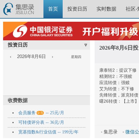
首页
投资日历
实时数据
社区-
投资日历
▿
2026年8月6
2026年8月6日
‹
›
星期四
康泰转2：提议下修
精测转2：不强赎
应流转债：强赎
艾为转债：不下修
先锋转债，派克转债
收费数据
曙26转债：【上市】

会员服务
-- 25元/月
可转债评分表 -- 36元/月
- 集思录 -
微信公众
宽基指数&行业估值 -- 199元/年