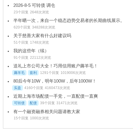
2026-8-5 可转债 调仓
23个回复
2648次浏览
半年晒一次，来自一个稳态趋势交易者的长期曲线展示。
620个回复
348288次浏览
关于慈善大家有什么好建议吗
51个回复
1748次浏览
我的这些年（续）
91个回复
22112次浏览
送礼上市公司大全！巧用信用账户薅羊毛！
薅羊毛
套利
1291个回复
1019006次浏览
80后今年10W，明年100W，后年1000W！
实盘
4160个回复
4160473次浏览
近期上海市场配债一手党，一直配债一直爽
可转债
配债
39个回复
31471次浏览
有一个融资融券相关问题请教大家
15个回复
1000次浏览