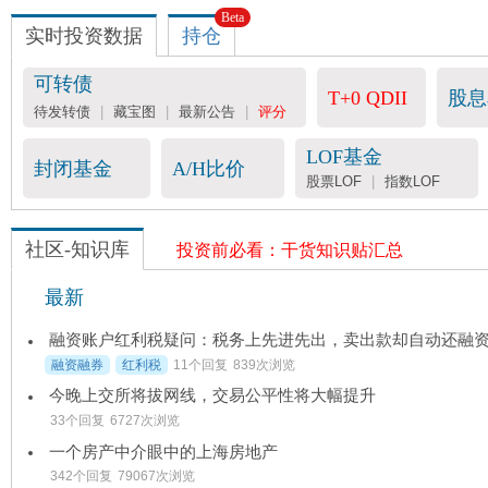
Beta
实时投资数据
持仓
可转债
T+0 QDII
股息
待发转债
|
藏宝图
|
最新公告
|
评分
LOF基金
封闭基金
A/H比价
股票LOF
|
指数LOF
社区-知识库
投资前必看：干货知识贴汇总
最新
融资融券
红利税
11个回复
839次浏览
今晚上交所将拔网线，交易公平性将大幅提升
33个回复
6727次浏览
一个房产中介眼中的上海房地产
342个回复
79067次浏览