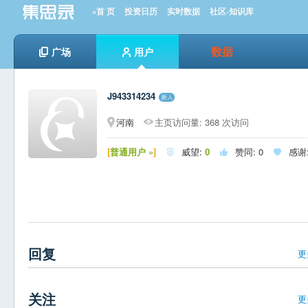
»首 页
投资日历
实时数据
社区-知识库
数据
广场
用户
J943314234
河南
主页访问量: 368 次访问
[
普通用户 »
]
威望:
0
赞同:
0
感谢



回复
更
关注
更