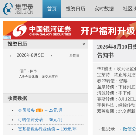
首页
投资日历
实时数据
社区-
广告
投资日历
▿
2026年8月1
告知书
2026年8月9日
‹
›
星期日
*ST航图：收到证
假日 · 休市
宝莱特：终止筹划控
A股今日休市，无交易事件
春23转债：强赎
圣泉转债：下修到底
清源转债：不下修
收费数据
赛斯转债：8月12日
宇树科技，绿控传动

会员服务
-- 25元/月
双英集团：北交所新
可转债评分表 -- 36元/月
- 集思录 -
微信公众
宽基指数&行业估值 -- 199元/年