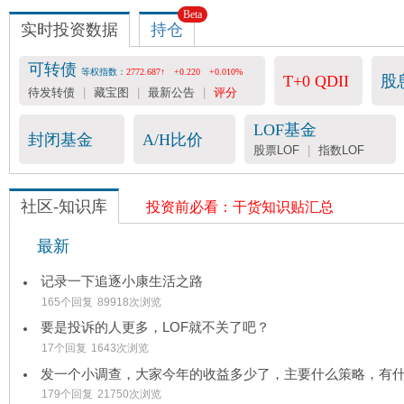
Beta
实时投资数据
持仓
可转债
等权指数：
2772.687↑
+0.220
+0.010%
T+0 QDII
股
待发转债
|
藏宝图
|
最新公告
|
评分
LOF基金
封闭基金
A/H比价
股票LOF
|
指数LOF
社区-知识库
投资前必看：干货知识贴汇总
最新
记录一下追逐小康生活之路
165个回复
89918次浏览
要是投诉的人更多，LOF就不关了吧？
17个回复
1643次浏览
179个回复
21750次浏览