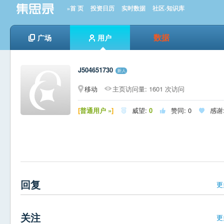
»首 页
投资日历
实时数据
社区-知识库
数据
广场
用户
J504651730
移动
主页访问量: 1601 次访问
[
普通用户 »
]
威望:
0
赞同:
0
感谢



回复
更
关注
更