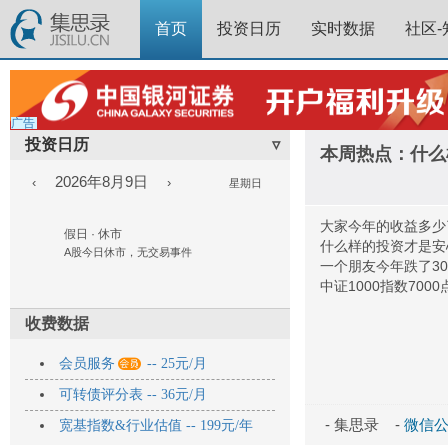
首页
投资日历
实时数据
社区-
广告
投资日历
▿
本周热点：什么
2026年8月9日
‹
›
星期日
大家今年的收益多少
假日 · 休市
什么样的投资才是安
A股今日休市，无交易事件
一个朋友今年跌了3
中证1000指数700
收费数据

会员服务
-- 25元/月
可转债评分表 -- 36元/月
- 集思录 -
微信公众
宽基指数&行业估值 -- 199元/年