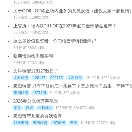
168个回复
18856次浏览
关于QDII LOF终止场内业务的意见反馈（建议大家一起反馈
15个回复
1188次浏览
上交所：场内QDII LOF在2027年底前全部清盘退市？
35个回复
4405次浏览
这么多价值投资者，你们信巴菲特指数吗？
8个回复
880次浏览
临期债为啥不能买啊
5个回复
723次浏览
文科转债128127数日子
文科转债
128127
002775
文科股份
13个回复
1962次浏览
宏图转债
*ST航图
2个回复
302次浏览
2026春分立蛋万事稳当
美股
投资
红利低波
106个回复
19467次浏览
宏图留守儿童的自我修养
航天宏图
宏图转债
*ST航图
宏图
14个回复
1137次浏览