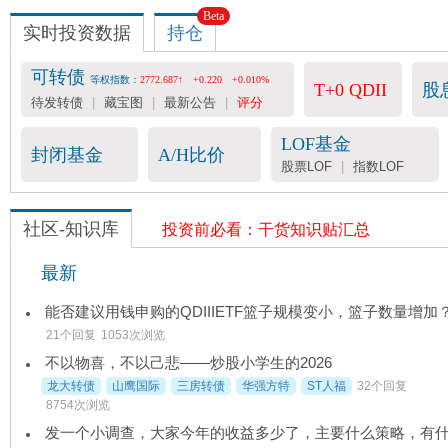
Beta
实时投资数据
持仓
可转债
等权指数：
2772.687↑
+0.220
+0.010%
T+0 QDII
股
待发转债
|
藏宝图
|
最新公告
|
评分
LOF基金
封闭基金
A/H比价
股票LOF
|
指数LOF
社区-知识库
投资前必看：干货知识贴汇总
最新
能否建议用钱申购的QDIIIETF篮子规模变小，篮子数量增加
21个回复
1053次浏览
不以物喜，不以己悲——炒股小学生的2026
龙大转债
山鹰国际
三房转债
华强方特
ST人福
32个回复
8754次浏览