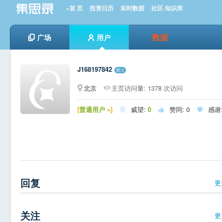
»首 页
投资日历
实时数据
社区-知识库
数据
广场
用户
J168197842
北京
主页访问量: 1378 次访问
[
普通用户 »
]
威望:
0
赞同:
0
感谢



回复
更
关注
更