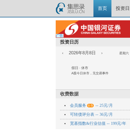
首页
投资日
广告
投资日历
2026年8月8日
‹
›
星期六
假日 · 休市
A股今日休市，无交易事件
收费数据

会员服务
-- 25元/月
可转债评分表 -- 36元/月
宽基指数&行业估值 -- 199元/年