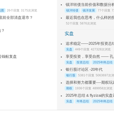
镇洋转债当前价值和数据分
航图
26个回复
3175次浏览
镇洋转债
镇洋发展
77个回复
7年底前全部清盘退市？
52个回复
5876次浏览
陆？
实盘
追求稳定——2025年投资总结
实盘
449个回复
427328次浏览
享受投资，享受自然 —— 孔曼
个送钱帖复盘
实盘
投资总结
2025年终总结
银行股讨论区 -20年代
银行股
5381个回复
5063697次
选择和努力都重要----期权玩家
期权
1936个回复
489958次浏览
2025年总结 & flyzizai
实盘
年终总结
2025年终总结