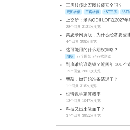
三房转债比宏图转债安全吗？
宏图转债
三房转债
*ST三房
*ST
上交所：场内QDII LOF在202
28个回复
3131次浏览
集思录网页版，为什么经常要登
4个回复
308次浏览
这可能用的什么期权策略？
期权
27个回复
2499次浏览
到底谁给谁送钱？近四年 101 
19个回复
2601次浏览
我敲，lof开始准备清退了？
1个回复
318次浏览
也请数学家算概率
13个回复
1047次浏览
科技又出来吸血了？
37个回复
3951次浏览