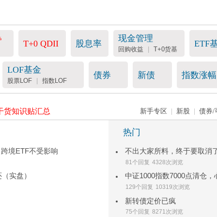
现金管理
%
T+0 QDII
股息率
ETF
回购收益
|
T+0货基
LOF基金
债券
新债
指数涨幅
股票LOF
|
指数LOF
干货知识贴汇总
新手专区
|
新股
|
债券/
热门
，跨境ETF不受影响
不出大家所料，终于要取消
81个回复
4328次浏览
还（实盘）
中证1000指数7000点清仓
129个回复
10319次浏览
新转债定价已疯
75个回复
8271次浏览