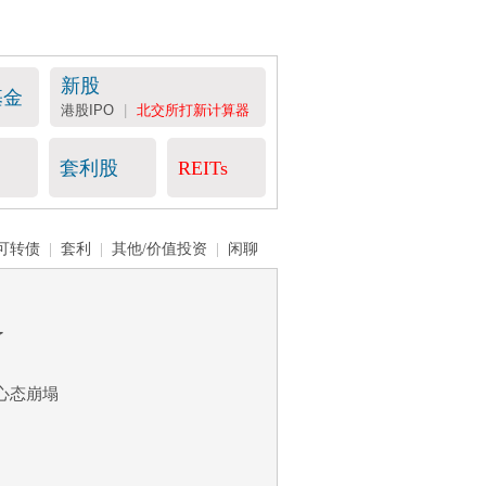
新股
基金
港股IPO
|
北交所打新计算器
套利股
REITs
可转债
|
套利
|
其他/价值投资
|
闲聊
了
，心态崩塌