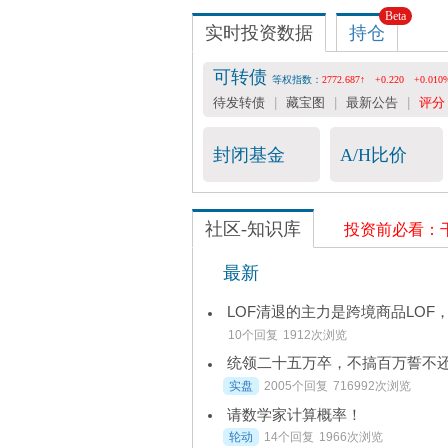
Beta
实时投资数据
持仓
可转债
等权指数：
2772.687↑
+0.220
+0.010
待发转债
|
藏宝图
|
最新公告
|
评分
封闭基金
A/H比价
社区-知识库
投资前必看：
最新
LOF清退的主力是跨境商品LOF
10个回复
1912次浏览
统领二十五万卒，不搞百万誓不
实盘
2005个回复
716992次浏览
请数学家计算概率！
轮动
14个回复
1966次浏览