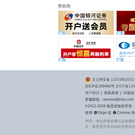
赞助商:
广告
广告
广告
广告
京公网安备 11010802031
京ICP证160493号
京ICP备120
用户协议
|
隐私政策
|
问题反
客服邮箱：service@jisilu.com
©2012-2026 集思录版权所有


使用
Edge
或
Chrome
浏
声明：本站所有收费以及免费
议，集思录不承担由此导致的