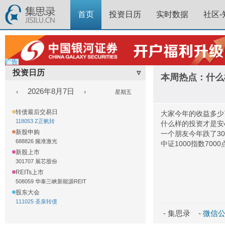
首页
投资日历
实时数据
社区-
广告
投资日历
▿
本周热点：什么
2026年8月7日
‹
›
星期五
转债最后交易日
大家今年的收益多少
118053 Z正帆转
什么样的投资才是安
新股申购
一个朋友今年跌了3
688826 频准激光
中证1000指数700
新股上市
301707 展芯股份
REITs上市
508059 华泰三峡新能源REIT
股东大会
111025 圣泉转债
- 集思录 -
微信公众