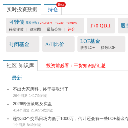
Beta
收费数据
实时投资数据
持仓

会员服务
-- 25元/月
可转债
等权指数：
2772.687↑
+0.220
+0.010%
T+0 QDII
股
可转债评分表 -- 36元/月
待发转债
|
藏宝图
|
最新公告
|
评分
宽基指数&行业估值 -- 199元/年
LOF基金
封闭基金
A/H比价
股票LOF
|
指数LOF
社区-知识库
投资前必看：干货知识贴汇总
最新
不出大家所料，终于要取消了
29个回复
1417次浏览
2026转债策略及实盘
414个回复
219275次浏览
1个回复
84次浏览