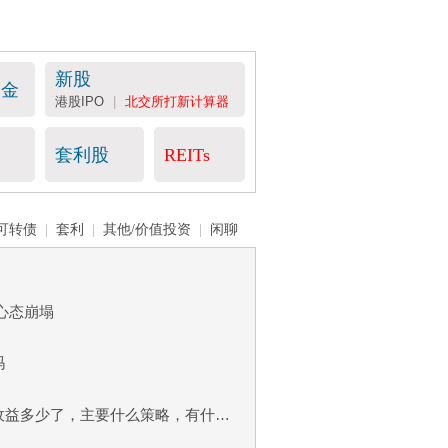
新股
基金
港股IPO
|
北交所打新计算器
套利股
REITs
可转债
|
套利
|
其他/价值投资
|
闲聊
，心态崩塌
吗
发一个小调查，大家今年的收益多少了，主要什么策略，有什么得失？