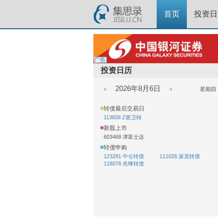
首页
投资日
广告
投资日历
2026年8月6日
‹
›
星期四
转债最后交易日
113658 Z密卫转
新股上市
603468 津富士达
转债申购
123281 中仑转债
111026 派克转债
118076 先锋转债