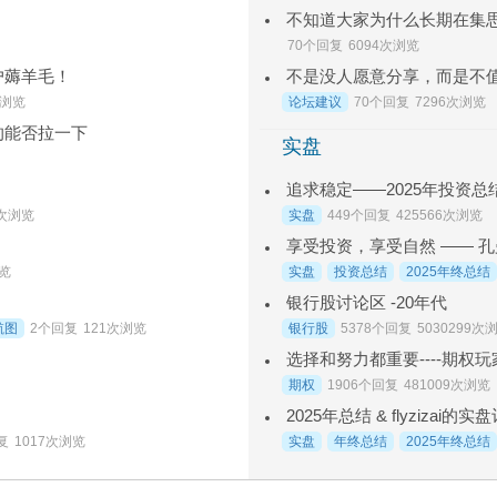
不知道大家为什么长期在集
70个回复
6094次浏览
户薅羊毛！
不是没人愿意分享，而是不
次浏览
论坛建议
70个回复
7296次浏览
的能否拉一下
实盘
追求稳定——2025年投资总结
实盘
449个回复
425566次浏览
8次浏览
享受投资，享受自然 —— 孔曼
实盘
投资总结
2025年终总结
浏览
银行股讨论区 -20年代
银行股
5378个回复
5030299次
航图
2个回复
121次浏览
选择和努力都重要----期权玩家
期权
1906个回复
481009次浏览
2025年总结 & flyzizai
实盘
年终总结
2025年终总结
复
1017次浏览