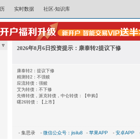
历
实时数据
社区-知识库
▿
2026年8月6日投资提示：康泰转2提议下修
康泰转2：提议下修
精测转2：不强赎
应流转债：强赎
艾为转债：不下修
先锋转债，派克转债，中仑转债：【申购】
曙26转债：【上市】
- 集思录 -
微信公众号：jisilu8
-
苹果APP
-
安卓APP