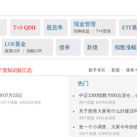
现金管理
T+0 QDII
股息率
ETF
回购收益
|
T+0货基
LOF基金
债券
新债
指数涨幅
股票LOF
|
指数LOF
干货知识贴汇总
新手专区
|
新股
|
债券/
热门
07月23日
中证1000指数7000点清仓
107个回复
18828次浏览
89个回复
6479次浏览
关于慈善大家有什么好建议
86个回复
3451次浏览
152个回复
13890次浏览