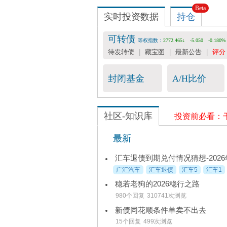
Beta
收费数据
实时投资数据
持仓

会员服务
-- 25元/月
可转债
等权指数：
2772.465↓
-5.050
-0.180%
可转债评分表 -- 36元/月
待发转债
|
藏宝图
|
最新公告
|
评分
宽基指数&行业估值 -- 199元/年
封闭基金
A/H比价
社区-知识库
投资前必看：
最新
汇车退债到期兑付情况猜想-2026年
广汇汽车
汇车退债
汇车5
汇车1
稳若老狗的2026稳行之路
980个回复
310741次浏览
新债同花顺条件单卖不出去
15个回复
499次浏览