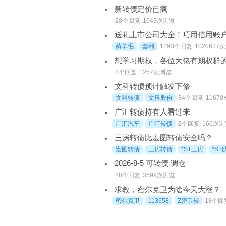
新转债定价已疯
28个回复
1043次浏览
送礼上市公司大全！巧用信用账
薅羊毛
套利
1293个回复
1020637
想学习期权，各位大佬有期权群
8个回复
1257次浏览
文科转债预计触发下修
文科转债
文科股份
84个回复
1167
广汇转债持有人看过来
广汇汽车
广汇转债
2个回复
166次
三房转债比宏图转债安全吗？
宏图转债
三房转债
*ST三房
*ST
2026-8-5 可转债 调仓
28个回复
3599次浏览
求教，密尔克卫为啥今天大涨？
密尔克卫
113658
Z密卫转
18个回