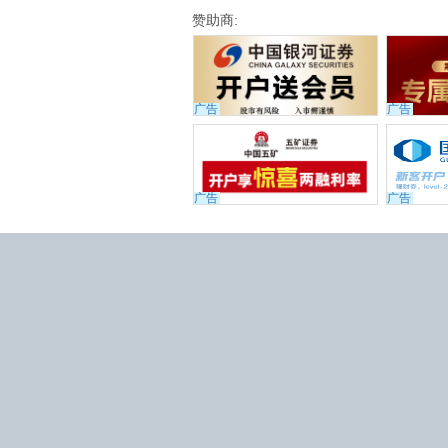
赞助商:
广告
广告
广告
广告
京公网安备 11010802031
京ICP证160493号
京ICP备120
用户协议
|
隐私政策
|
问题反
客服邮箱：service@jisilu.com
©2012-2026 集思录版权所有


使用
Edge
或
Chrome
浏
声明：本站所有收费以及免费
议，集思录不承担由此导致的