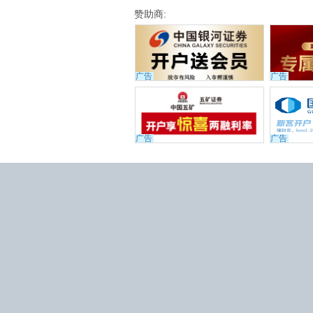
赞助商:
广告
广告
广告
广告
京公网安备 11010802031
京ICP证160493号
京ICP备120
用户协议
|
隐私政策
|
问题反
客服邮箱：service@jisilu.com
©2012-2026 集思录版权所有


使用
Edge
或
Chrome
浏
声明：本站所有收费以及免费
议，集思录不承担由此导致的