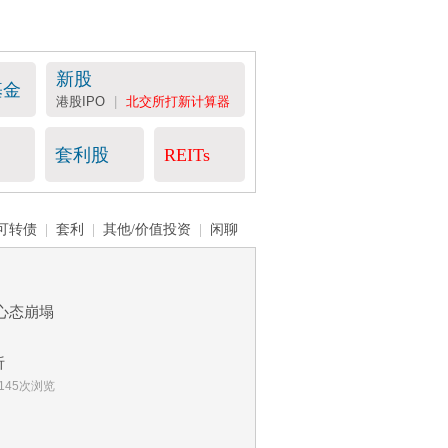
新股
基金
港股IPO
|
北交所打新计算器
套利股
REITs
可转债
|
套利
|
其他/价值投资
|
闲聊
，心态崩塌
析
6145次浏览