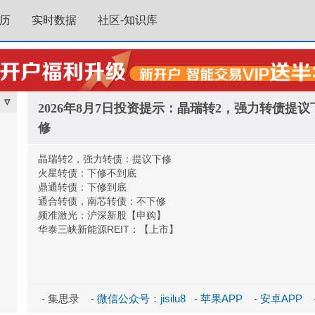
历
实时数据
社区-知识库
▿
2026年8月7日投资提示：晶瑞转2，强力转债提议
修
晶瑞转2，强力转债：提议下修
火星转债：下修不到底
鼎通转债：下修到底
通合转债，南芯转债：不下修
频准激光：沪深新股【申购】
华泰三峡新能源REIT：【上市】
- 集思录 -
微信公众号：jisilu8
-
苹果APP
-
安卓APP