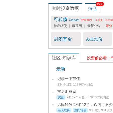
Beta
收费数据
实时投资数据
持仓

会员服务
-- 25元/月
可转债
等权指数：
2772.687↑
+0.220
+0.010
可转债评分表 -- 36元/月
待发转债
|
藏宝图
|
最新公告
|
评分
宽基指数&行业估值 -- 199元/年
封闭基金
A/H比价
社区-知识库
投资前必看：
最新
记录一下市值
234个回复
119867次浏览
实盘汇总贴
实盘
24167个回复
58793302次浏览
温氏转债跌倒112了，跌的可不少
温氏股份
温氏转债
9个回复
901次