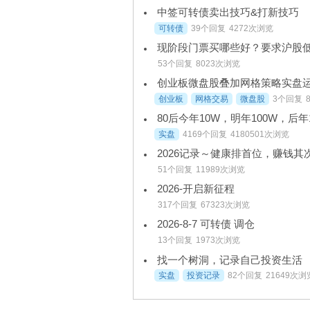
中签可转债卖出技巧&打新技巧
可转债
39个回复
4272次浏览
53个回复
8023次浏览
创业板微盘股叠加网格策略实盘运行记
创业板
网格交易
微盘股
3个回复
80后今年10W，明年100W，后年
实盘
4169个回复
4180501次浏览
2026记录～健康排首位，赚钱其
51个回复
11989次浏览
2026-开启新征程
317个回复
67323次浏览
2026-8-7 可转债 调仓
13个回复
1973次浏览
找一个树洞，记录自己投资生活
实盘
投资记录
82个回复
21649次浏