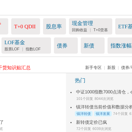
现金管理
%
T+0 QDII
股息率
ETF
回购收益
|
T+0货基
LOF基金
债券
新债
指数涨幅
股票LOF
|
指数LOF
干货知识贴汇总
新手专区
|
新股
|
债券/
热门
中证1000指数7000点清仓
101个回复
8044次浏览
镇洋转债当前价值和数据分
镇洋转债
镇洋发展
74个回复
了
新转债定价已疯
浏览
72个回复
6039次浏览