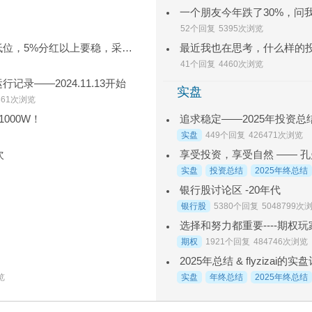
一个朋友今年跌了30%，问
52个回复
5395次浏览
现阶段门票买哪些好？要求沪股低位，5%分红以上要稳，采用金币答谢！~
41个回复
4460次浏览
录——2024.11.13开始
实盘
861次浏览
追求稳定——2025年投资总结
1000W！
实盘
449个回复
426471次浏览
享受投资，享受自然 —— 孔曼
次
实盘
投资总结
2025年终总结
银行股讨论区 -20年代
银行股
5380个回复
5048799次
选择和努力都重要----期权玩家
期权
1921个回复
484746次浏览
2025年总结 & flyzizai
实盘
年终总结
2025年终总结
览