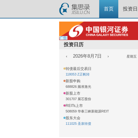
首页
投资日
广告
投资日历
2026年8月7日
‹
›
星期五
转债最后交易日
118053 Z正帆转
新股申购
688826 频准激光
新股上市
301707 展芯股份
REITs上市
508059 华泰三峡新能源REIT
股东大会
111025 圣泉转债