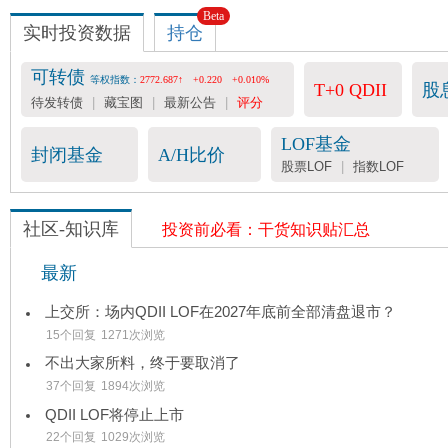
Beta
实时投资数据
持仓
可转债
等权指数：
2772.687↑
+0.220
+0.010%
T+0 QDII
股
待发转债
|
藏宝图
|
最新公告
|
评分
LOF基金
封闭基金
A/H比价
股票LOF
|
指数LOF
社区-知识库
投资前必看：干货知识贴汇总
最新
上交所：场内QDII LOF在2027年底前全部清盘退市？
15个回复
1271次浏览
不出大家所料，终于要取消了
37个回复
1894次浏览
QDII LOF将停止上市
22个回复
1029次浏览