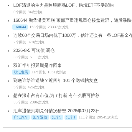
LOF清退的主力是跨境商品LOF，跨境ETF不受影响
0个回复
84次浏览
160644
158个回复
23337次浏览
2个回复
378次浏览
2026-8-5 可转债 调仓
38个回复
5111次浏览
双汇半年报延期是咋回事
双汇发展
11个回复
1351次浏览
到底谁给谁送钱？近四年 101 个送钱帖复盘
5个回复
426次浏览
想在深市占有市值,为了打新,有什么股可推荐
35个回复
2386次浏览
汇车退债到期兑付情况猜想-2026年07月23日
广汇汽车
汇车退债
汇车5
汇车1
111个回复
20545次浏览