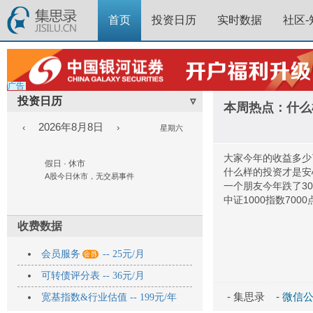
首页
投资日历
实时数据
社区-
广告
投资日历
▿
本周热点：什么
2026年8月8日
‹
›
星期六
大家今年的收益多少
假日 · 休市
什么样的投资才是安
A股今日休市，无交易事件
一个朋友今年跌了3
中证1000指数700
收费数据

会员服务
-- 25元/月
可转债评分表 -- 36元/月
- 集思录 -
微信公众
宽基指数&行业估值 -- 199元/年