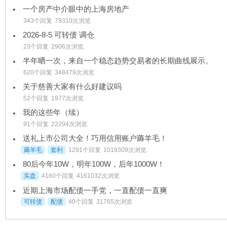
一个房产中介眼中的上海房地产
343个回复
79310次浏览
2026-8-5 可转债 调仓
23个回复
2906次浏览
半年晒一次，来自一个稳态趋势交易者的长期曲线展示。
620个回复
348479次浏览
关于慈善大家有什么好建议吗
52个回复
1977次浏览
我的这些年（续）
91个回复
22294次浏览
送礼上市公司大全！巧用信用账户薅羊毛！
薅羊毛
套利
1291个回复
1019309次浏览
80后今年10W，明年100W，后年1000W！
实盘
4160个回复
4161032次浏览
近期上海市场配债一手党，一直配债一直爽
可转债
配债
40个回复
31765次浏览