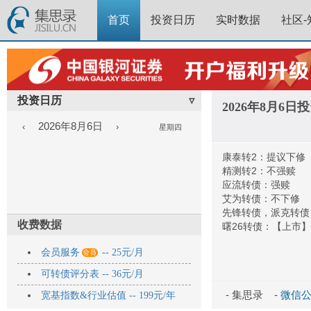
首页
投资日历
实时数据
社区-
投资日历
▿
2026年8月6
2026年8月6日
‹
›
星期四
康泰转2：提议下修
精测转2：不强赎
应流转债：强赎
艾为转债：不下修
先锋转债，派克转债
收费数据
曙26转债：【上市】

会员服务
-- 25元/月
可转债评分表 -- 36元/月
- 集思录 -
微信公众
宽基指数&行业估值 -- 199元/年