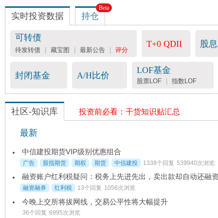
Beta
实时投资数据
持仓
可转债
T+0 QDII
股息
待发转债
|
藏宝图
|
最新公告
|
评分
LOF基金
封闭基金
A/H比价
股票LOF
|
指数LOF
社区-知识库
投资前必看：干货知识贴汇总
最新
中信建投期货VIP级别优惠组合
广告
股指期货
期权
期货
中信建投
1338个回复
539940次浏览
融资融券
红利税
13个回复
1056次浏览
今晚上交所将拔网线，交易公平性将大幅提升
36个回复
6995次浏览