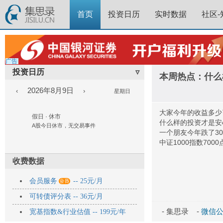
首页
投资日历
实时数据
社区-
广告
投资日历
▿
本周热点：什么
2026年8月9日
‹
›
星期日
大家今年的收益多少
假日 · 休市
什么样的投资才是安
A股今日休市，无交易事件
一个朋友今年跌了3
中证1000指数700
收费数据

会员服务
-- 25元/月
可转债评分表 -- 36元/月
- 集思录 -
微信公众
宽基指数&行业估值 -- 199元/年