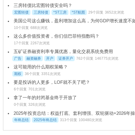
三房转债比宏图转债安全吗？
宏图转债
三房转债
*ST三房
*ST航图
29个回复
3652次浏览
10个回复
688次浏览
这么多价值投资者，你们信巴菲特指数吗？
17个回复
2267次浏览
五矿证券融资利率专属优惠，量化交易系统免费用
广告
融资融券
开户
证券开户
762个回复
146775次浏览
这可能用的什么期权策略？
期权
36个回复
3351次浏览
要是投诉的人更多，LOF就不关了吧？
6个回复
701次浏览
拿了一年的封闭基金终于开放了
0个回复
326次浏览
年终总结
2025年终总结
313个回复
100480次浏览