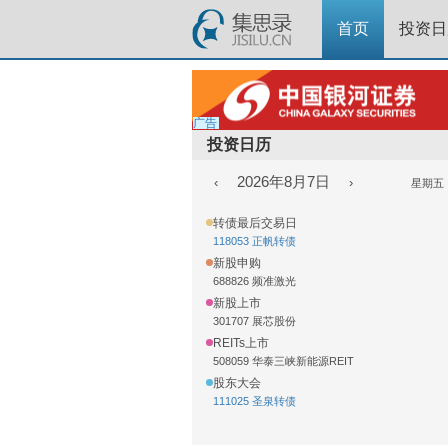
首页
投资日
广告
投资日历
2026年8月7日
‹
›
星期五
转债最后交易日
118053 正帆转债
新股申购
688826 频准激光
新股上市
301707 展芯股份
REITs上市
508059 华泰三峡新能源REIT
股东大会
111025 圣泉转债