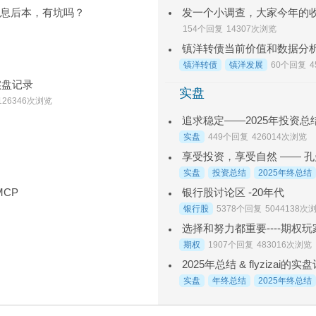
先息后本，有坑吗？
154个回复
14307次浏览
镇洋转债当前价值和数据分
镇洋转债
镇洋发展
60个回复
实盘记录
实盘
126346次浏览
追求稳定——2025年投资总结
实盘
449个回复
426014次浏览
享受投资，享受自然 —— 孔曼
实盘
投资总结
2025年终总结
银行股讨论区 -20年代
MCP
银行股
5378个回复
5044138次
选择和努力都重要----期权玩家
期权
1907个回复
483016次浏览
2025年总结 & flyzizai
实盘
年终总结
2025年终总结