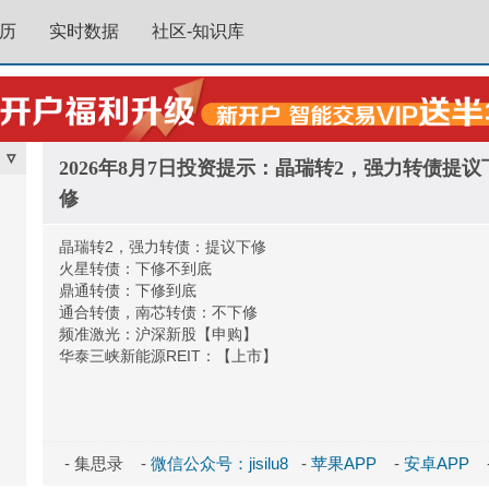
历
实时数据
社区-知识库
▿
2026年8月7日投资提示：晶瑞转2，强力转债提议
修
晶瑞转2，强力转债：提议下修
火星转债：下修不到底
鼎通转债：下修到底
通合转债，南芯转债：不下修
频准激光：沪深新股【申购】
华泰三峡新能源REIT：【上市】
- 集思录 -
微信公众号：jisilu8
-
苹果APP
-
安卓APP