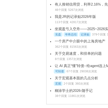
有人推销信用贷，利率2.16%，
46个回复
5267次浏览
我是JR的记录贴2026年版
113个回复
42817次浏览
坐观盈亏入空舟——2025~2026
实盘
年终总结
记录贴
379个回复
一个房产中介眼中的上海房地产
362个回复
81563次浏览
关于交易速度，和排单的问题
8个回复
1357次浏览
让 AI 真正“懂”转债--给agent连上
可转债
67个回复
29038次浏览
关于宏观基本面的几点分析
宏观
2个回复
360次浏览
糊涂学士的2026-随手记
38个回复
11861次浏览