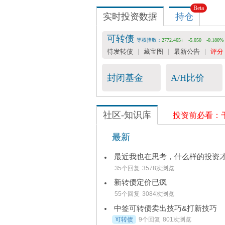
Beta
收费数据
实时投资数据
持仓

会员服务
-- 25元/月
可转债
等权指数：
2772.465↓
-5.050
-0.180%
可转债评分表 -- 36元/月
待发转债
|
藏宝图
|
最新公告
|
评分
宽基指数&行业估值 -- 199元/年
封闭基金
A/H比价
社区-知识库
投资前必看：
最新
35个回复
3578次浏览
新转债定价已疯
55个回复
3084次浏览
中签可转债卖出技巧&打新技巧
可转债
9个回复
801次浏览