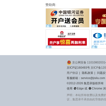
赞助商:
广告
广告
广告
广告
京公网安备 11010802031
京ICP证160493号
京ICP备120
用户协议
|
隐私政策
|
问题反
客服邮箱：service@jisilu.com
©2012-2026 集思录版权所有


使用
Edge
或
Chrome
浏
声明：本站所有收费以及免费
议，集思录不承担由此导致的