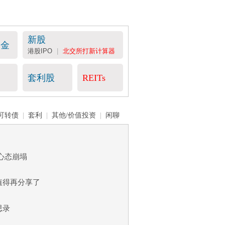
新股
基金
港股IPO
|
北交所打新计算器
套利股
REITs
可转债
|
套利
|
其他/价值投资
|
闲聊
，心态崩塌
值得再分享了
思录