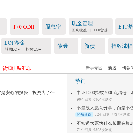
现金管理
T+0 QDII
股息率
ETF
回购收益
|
T+0货基
LOF基金
债券
新债
指数涨幅
股票LOF
|
指数LOF
干货知识贴汇总
新手专区
|
新股
|
债券/
热门
最近我也在思考，什么样的投资才是安心的投资，投资为了什么？
中证1000指数7000点清仓
90个回复
6904次浏览
不是没人愿意分享，而是不
论坛建议
72个回复
7737次浏览
不知道大家为什么长期在集
71个回复
6398次浏览