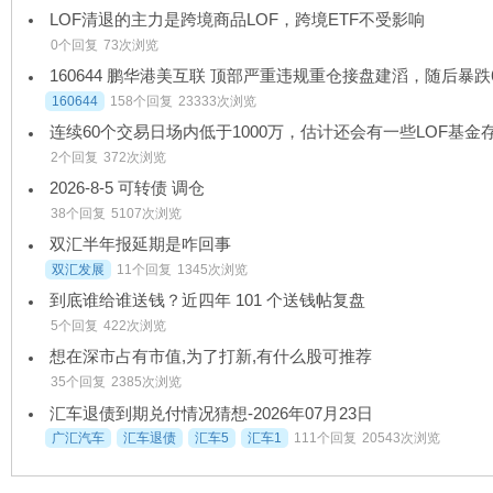
LOF清退的主力是跨境商品LOF，跨境ETF不受影响
0个回复
73次浏览
160644
158个回复
23333次浏览
2个回复
372次浏览
2026-8-5 可转债 调仓
38个回复
5107次浏览
双汇半年报延期是咋回事
双汇发展
11个回复
1345次浏览
到底谁给谁送钱？近四年 101 个送钱帖复盘
5个回复
422次浏览
想在深市占有市值,为了打新,有什么股可推荐
35个回复
2385次浏览
汇车退债到期兑付情况猜想-2026年07月23日
广汇汽车
汇车退债
汇车5
汇车1
111个回复
20543次浏览