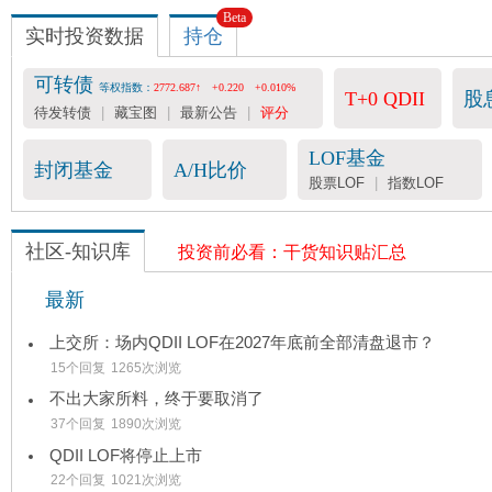
Beta
实时投资数据
持仓
可转债
等权指数：
2772.687↑
+0.220
+0.010%
T+0 QDII
股
待发转债
|
藏宝图
|
最新公告
|
评分
LOF基金
封闭基金
A/H比价
股票LOF
|
指数LOF
社区-知识库
投资前必看：干货知识贴汇总
最新
上交所：场内QDII LOF在2027年底前全部清盘退市？
15个回复
1265次浏览
不出大家所料，终于要取消了
37个回复
1890次浏览
QDII LOF将停止上市
22个回复
1021次浏览