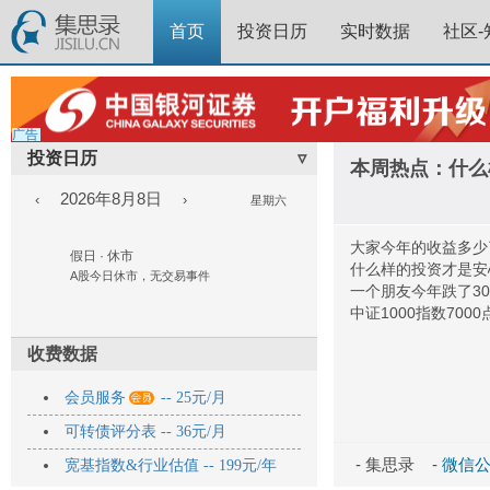
首页
投资日历
实时数据
社区-
广告
投资日历
▿
本周热点：什么
2026年8月8日
‹
›
星期六
大家今年的收益多少
假日 · 休市
什么样的投资才是安
A股今日休市，无交易事件
一个朋友今年跌了3
中证1000指数700
收费数据

会员服务
-- 25元/月
可转债评分表 -- 36元/月
- 集思录 -
微信公众
宽基指数&行业估值 -- 199元/年