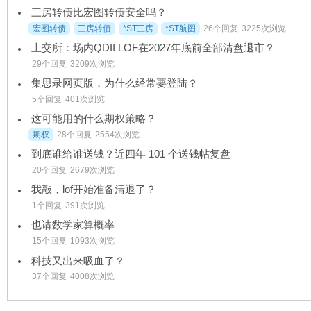
三房转债比宏图转债安全吗？
宏图转债
三房转债
*ST三房
*ST航图
26个回复
3225次浏览
上交所：场内QDII LOF在2027年底前全部清盘退市？
29个回复
3209次浏览
集思录网页版，为什么经常要登陆？
5个回复
401次浏览
这可能用的什么期权策略？
期权
28个回复
2554次浏览
到底谁给谁送钱？近四年 101 个送钱帖复盘
20个回复
2679次浏览
我敲，lof开始准备清退了？
1个回复
391次浏览
也请数学家算概率
15个回复
1093次浏览
科技又出来吸血了？
37个回复
4008次浏览