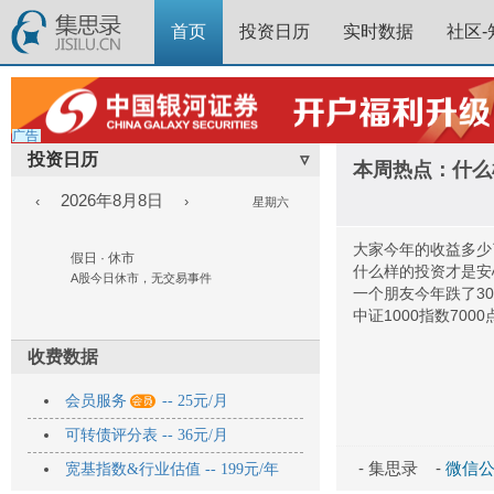
首页
投资日历
实时数据
社区-
广告
投资日历
▿
本周热点：什么
2026年8月8日
‹
›
星期六
大家今年的收益多少
假日 · 休市
什么样的投资才是安
A股今日休市，无交易事件
一个朋友今年跌了3
中证1000指数700
收费数据

会员服务
-- 25元/月
可转债评分表 -- 36元/月
- 集思录 -
微信公众
宽基指数&行业估值 -- 199元/年