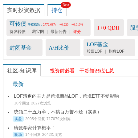
Beta
实时投资数据
持仓
可转债
等权指数：
2772.687↑
+0.220
+0.010%
T+0 QDII
股
待发转债
|
藏宝图
|
最新公告
|
评分
LOF基金
封闭基金
A/H比价
股票LOF
|
指数LOF
社区-知识库
投资前必看：干货知识贴汇总
最新
LOF清退的主力是跨境商品LOF，跨境ETF不受影响
10个回复
2027次浏览
统领二十五万卒，不搞百万誓不还（实盘）
实盘
2005个回复
717079次浏览
请数学家计算概率！
轮动
14个回复
2042次浏览