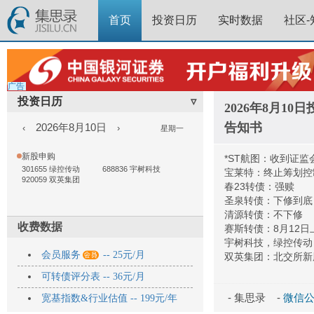
首页
投资日历
实时数据
社区-
广告
投资日历
▿
2026年8月1
告知书
2026年8月10日
‹
›
星期一
新股申购
*ST航图：收到证
301655 绿控传动
688836 宇树科技
宝莱特：终止筹划控
920059 双英集团
春23转债：强赎
圣泉转债：下修到底
清源转债：不下修
收费数据
赛斯转债：8月12日
宇树科技，绿控传动

会员服务
-- 25元/月
双英集团：北交所新
可转债评分表 -- 36元/月
- 集思录 -
微信公众
宽基指数&行业估值 -- 199元/年