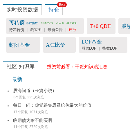
Beta
实时投资数据
持仓
可转债
等权指数：
2766.227↓
-6.460
-0.230%
T+0 QDII
股
待发转债
|
藏宝图
|
最新公告
|
评分
LOF基金
封闭基金
A/H比价
股票LOF
|
指数LOF
社区-知识库
投资前必看：干货知识贴汇总
最新
股海问道（长篇小说）
3个回复
225次浏览
每日一问：你觉得集思录给你最大的价值
17个回复
1071次浏览
临期债为啥不能买啊
11个回复
2729次浏览