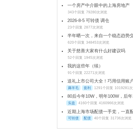
一个房产中介眼中的上海房地产
343个回复
79280次浏览
2026-8-5 可转债 调仓
23个回复
2877次浏览
半年晒一次，来自一个稳态趋势
620个回复
348453次浏览
关于慈善大家有什么好建议吗
52个回复
1945次浏览
我的这些年（续）
91个回复
22271次浏览
送礼上市公司大全！巧用信用账
薅羊毛
套利
1291个回复
1019281
80后今年10W，明年100W，后年
实盘
4160个回复
4160966次浏览
近期上海市场配债一手党，一直
可转债
配债
40个回复
31736次浏览