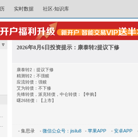
历
实时数据
社区-知识库
▿
2026年8月6日投资提示：康泰转2提议下修
康泰转2：提议下修
精测转2：不强赎
应流转债：强赎
艾为转债：不下修
先锋转债，派克转债，中仑转债：【申购】
曙26转债：【上市】
- 集思录 -
微信公众号：jisilu8
-
苹果APP
-
安卓APP