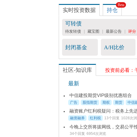
Beta
实时投资数据
持仓
可转债
待发转债
|
藏宝图
|
最新公告
|
评分
封闭基金
A/H比价
社区-知识库
投资前必看：
最新
中信建投期货VIP级别优惠组合
广告
股指期货
期权
期货
中信
融资融券
红利税
13个回复
1028次
今晚上交所将拔网线，交易公平
34个回复
6954次浏览