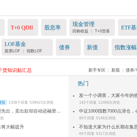
现金管理
T+0 QDII
股息率
ETF
回购收益
|
T+0货基
LOF基金
债券
新债
指数涨幅
股票LOF
|
指数LOF
干货知识贴汇总
新手专区
|
新股
|
债券/
热门
建投
1338个回复
539915次浏览
142个回复
12368次浏览
融资账户红利税疑问：税务上先进先出，卖出款却自动还融资，两者矛盾吗？
中证1000指数7000点清仓
浏览
80个回复
5148次浏览
性将大幅提升
不知道大家为什么长期在集
65个回复
5317次浏览