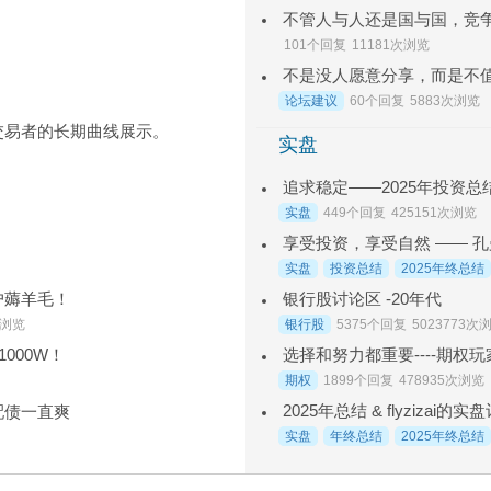
不管人与人还是国与国，竞
101个回复
11181次浏览
不是没人愿意分享，而是不
论坛建议
60个回复
5883次浏览
交易者的长期曲线展示。
实盘
追求稳定——2025年投资总结
实盘
449个回复
425151次浏览
享受投资，享受自然 —— 孔曼
实盘
投资总结
2025年终总结
银行股讨论区 -20年代
户薅羊毛！
银行股
5375个回复
5023773次
次浏览
选择和努力都重要----期权玩家
1000W！
期权
1899个回复
478935次浏览
2025年总结 & flyzizai
配债一直爽
实盘
年终总结
2025年终总结