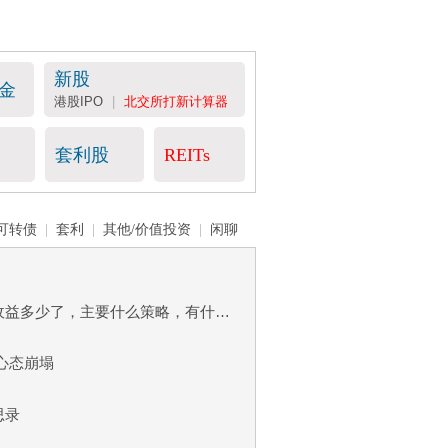
新股
基金
港股IPO
|
北交所打新计算器
套利股
REITs
可转债
|
套利
|
其他/价值投资
|
闲聊
发一个小调查，大家今年的收益多少了，主要什么策略，有什么得失？
，心态崩塌
思录