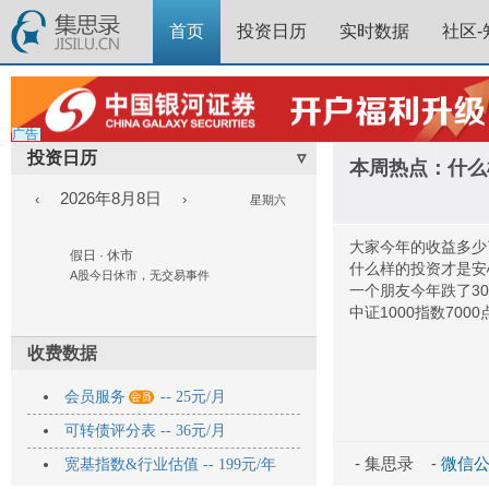
首页
投资日历
实时数据
社区-
广告
投资日历
▿
本周热点：什么
2026年8月8日
‹
›
星期六
大家今年的收益多少
假日 · 休市
什么样的投资才是安
A股今日休市，无交易事件
一个朋友今年跌了3
中证1000指数700
收费数据

会员服务
-- 25元/月
可转债评分表 -- 36元/月
- 集思录 -
微信公众
宽基指数&行业估值 -- 199元/年