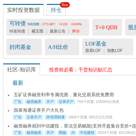
Beta
实时投资数据
持仓
可转债
等权指数：
2772.687↑
+0.220
+0.010%
T+0 QDII
股
待发转债
|
藏宝图
|
最新公告
|
评分
LOF基金
封闭基金
A/H比价
股票LOF
|
指数LOF
社区-知识库
投资前必看：干货知识贴汇总
最新
五矿证券融资利率专属优惠，量化交易系统免费用
广告
融资融券
开户
证券开户
760个回复
145684次浏览
国泰海通证券开户大礼包
广告
证券开户
跨境理财通
1968个回复
685222次浏览
广告
融资融券
开户
两融
AI
中信建投
2024个回复
831396