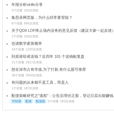
年报分析skills分享
0个回复
230次浏览
集思录网页版，为什么经常要登陆？
6个回复
646次浏览
关于QDII LOF终止场内业务的意见反馈（建议大家一起反馈
2个回复
256次浏览
也请数学家算概率
16个回复
1245次浏览
到底谁给谁送钱？近四年 101 个送钱帖复盘
21个回复
2917次浏览
想在深市占有市值,为了打新,有什么股可推荐
38个回复
3543次浏览
有问题的从来都不是工具，而是人
1个回复
187次浏览
配债策略研究
可转债
配债
配债股
0个回复
165次浏览