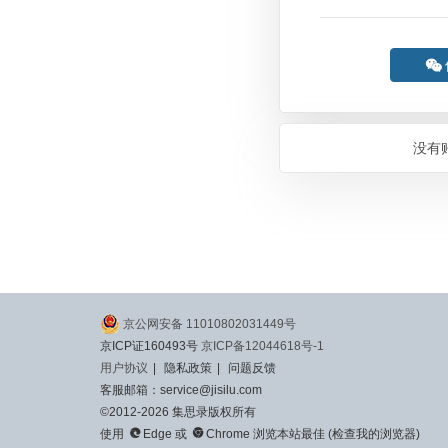

没有
京公网安备 11010802031449号
京ICP证160493号
京ICP备12044618号-1
用户协议
|
隐私政策
|
问题反馈
客服邮箱：service@jisilu.com
©2012-2026 集思录版权所有


使用
Edge
或
Chrome
浏览本站最佳 (
检查我的浏览器
)